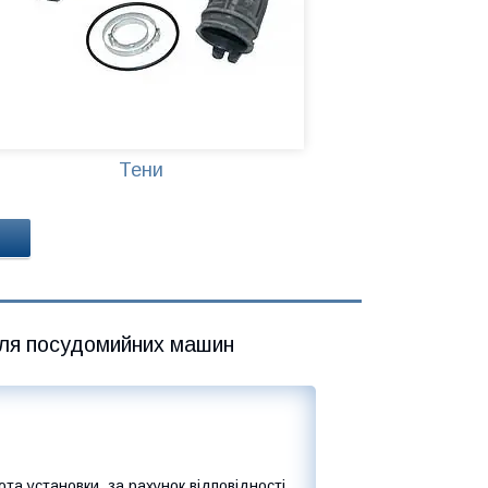
Тени
ля посудомийних машин
та установки, за рахунок відповідності