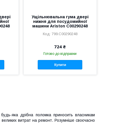
двері
Ущільнювальна гума двері
йної
нижня для посудомийної
90248
машини Ariston C00290248
799.C00290248
724 ₴
Готово до відправки
Купити
 будь-яка дрібна поломка приносить власникам
 великих витрат на ремонт. Розумніше своєчасно