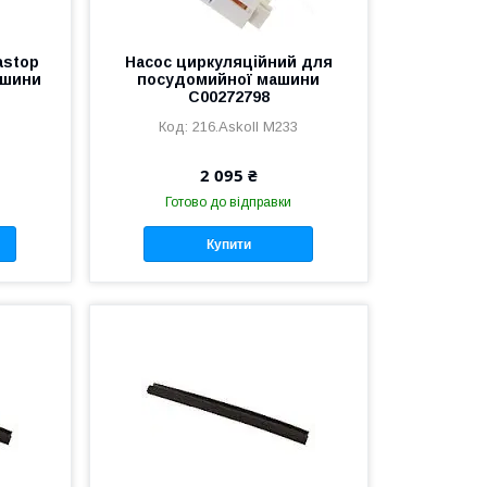
astop
Насос циркуляційний для
ашини
посудомийної машини
C00272798
216.Askoll M233
2 095 ₴
Готово до відправки
Купити