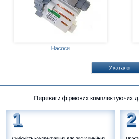
Насоси
У каталог
Переваги фірмових комплектуючих д
1
2
Сумісність комплектуючих для посудомийних
Просто