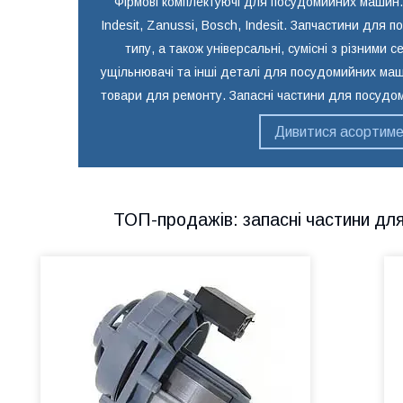
Фірмові комплектуючі для посудомийних машин.
Indesit, Zanussi, Bosch, Indesit. Запчастини дл
типу, а також універсальні, сумісні з різними 
ущільнювачі та інші деталі для посудомийних ма
Ходові запасні частини для
посудомийних машин. Насоси в зборі
товари для ремонту. Запасні частини для посудом
виробництва Італії, Словаччини,
Німеччини. Постійно в наявності мотори
Дивитися асортим
циркуляційні, а також зливні насоси,
помпи. Відмінна якість зборки.
ТОП-продажів: запасні частини дл