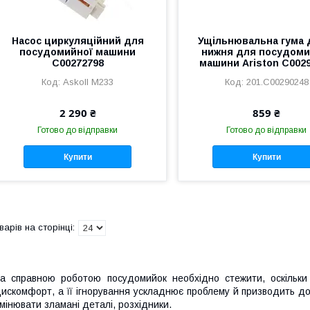
Насос циркуляційний для
Ущільнювальна гума 
посудомийної машини
нижня для посудоми
C00272798
машини Ariston C002
Askoll M233
201.C00290248
2 290 ₴
859 ₴
Готово до відправки
Готово до відправки
Купити
Купити
а справною роботою посудомийок необхідно стежити, оскільки
искомфорт, а її ігнорування ускладнює проблему й призводить до
мінювати зламані деталі, розхідники.