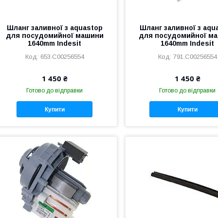
Шланг заливної з aquastop
Шланг заливної з aqu
для посудомийної машини
для посудомийної м
1640mm Indesit
1640mm Indesit
653.C00256554
791.C00256554
1 450 ₴
1 450 ₴
Готово до відправки
Готово до відправки
Купити
Купити