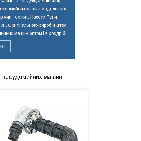
 Фірмова продукція Samsung,
я посудомийних машин модельного
серіями техніки. Насоси Тени,
шин. Оригінального виробництва
Оригінальні Тени виробництва ЄС.
Запчастини для посудомийних машин
ийних машин оптом і в роздріб.
Ariston Indesit, Whirlpool, Beko,
Electrolux. Вироби володіють значним
ент
робочим ресурсом, що забезпечує
доцільність ремонту.
я посудомийних машин