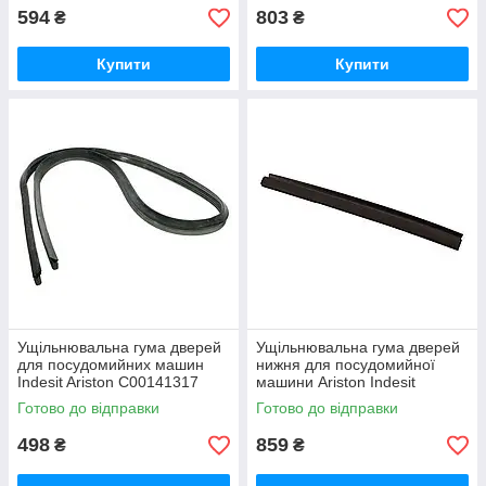
594
803
₴
₴
Купити
Купити
Широка еластична ущільнювальна гума
для посудомийки, сумісна з багатьма
моделями даного типу побутової
Ущільнювальна гума двері нижня для
техніки.
посудомийної машини Ariston Indesit
Не завжди потрібна повна заміна ущільнювача для
посудомийної машини, якщо продірявилася тільки нижня
частина, її можна придбати окремо.
Ущільнювальна гума дверей
Ущільнювальна гума дверей
для посудомийних машин
нижня для посудомийної
Indesit Ariston C00141317
машини Ariston Indesit
C00290247
Готово до відправки
Готово до відправки
498
859
₴
₴