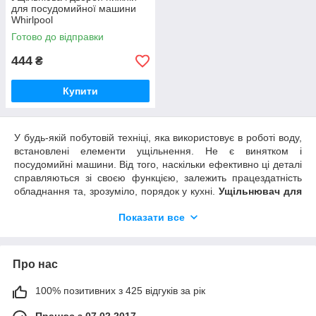
для посудомийної машини
Whirlpool
Готово до відправки
444
₴
Купити
У будь-якій побутовій техніці, яка використовує в роботі воду,
встановлені елементи ущільнення. Не є винятком і
посудомийні машини. Від того, наскільки ефективно ці деталі
справляються зі своєю функцією, залежить працездатність
обладнання та, зрозуміло, порядок у кухні.
Ущільнювач для
посудомийної машини
– недорога та проста при заміні
Показати все
деталь. Проте її правильний вибір визначатиме те, наскільки
успішним буде ремонт.
Види ущільнень та причини їх заміни
Про нас
Сьогодні
ущільнювальна гумка для посудомийної
машини
– це узагальнена назва декількох деталей, що
100% позитивних з 425 відгуків за рік
утримують воду в різних вузлах техніки. Найчастіше її