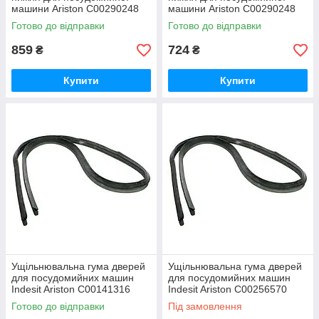
машини Ariston C00290248
машини Ariston C00290248
Готово до відправки
Готово до відправки
859
724
₴
₴
Не завжди потрібна повна заміна
ущільнювача для посудомийної
Купити
Купити
машини, якщо продірявилася тільки
нижня частина, її можна придбати
Ущільнювальна гума двері для посудомийних
окремо.
машин Electrolux Zanussi
Щоб дізнатися, для яких моделей призначений даний
гумовий ущільнювач, ви можете перейти на сторінку товару
або зателефонувати нам.
Ущільнювальна гума дверей
Ущільнювальна гума дверей
для посудомийних машин
для посудомийних машин
Indesit Ariston C00141316
Indesit Ariston C00256570
Готово до відправки
Під замовлення