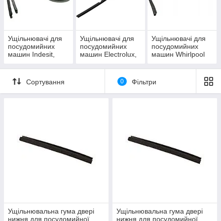
Ущільнювачі для
Ущільнювачі для
Ущільнювачі для
Щоб дізнатися, для яких моделей
посудомийних
посудомийних
посудомийних
машин Indesit,
машин Electrolux,
машин Whirlpool
призначений даний гумовий
Ariston
Zanussi
ущільнювач, ви можете перейти на
сторінку товару або зателефонувати
Сортування
0
Фільтри
нам.
Ущільнювальна гума двері для посудомийних
машин Indesit Ariston
Модель сумісна з різними посудомийними машинами, чітко
стає у відведені посадочні місця.
Ущільнювальна гума двері
Ущільнювальна гума двері
нижня для посудомийної
нижня для посудомийної