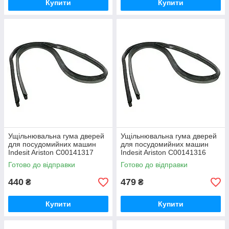
Купити
Купити
Ущільнювальна гума двері для посудомийних
машин Electrolux Zanussi
Широка еластична ущільнювальна гума для посудомийки,
сумісна з багатьма моделями даного типу побутової
техніки.
Ущільнювальна гума дверей
Ущільнювальна гума дверей
для посудомийних машин
для посудомийних машин
Всі товари
Indesit Ariston C00141317
Indesit Ariston C00141316
Готово до відправки
Готово до відправки
440
479
₴
₴
Переваги гумових ущільнювачів
Купити
Купити
Виготовлені з високоякісного еластичного
сировини.