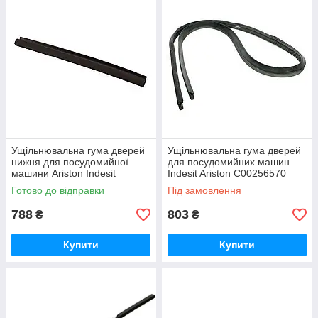
Стійкі до води, перепадів температур і
миючих засобів.
Мають вигідну вартість при високій якості.
Підходять для самих різних моделей
посудомийок.
Ущільнювальна гума дверей
Ущільнювальна гума дверей
нижня для посудомийної
для посудомийних машин
машини Ariston Indesit
Indesit Ariston C00256570
C00290247
Готово до відправки
Під замовлення
Зробити замовлення в нашому
магазині вигідно!
788
803
₴
₴
1.
Купити
Купити
Швидке формування замовлення.
2.
Зручні способи оплати та доставки.