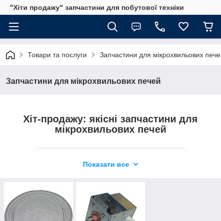
"Хіти продажу" запчастини для побутової техніки
Фірмові магнетрони для техніки LG,
Товари та послуги
Запчастини для мікрохвильових пече
Samsung, Candy. Комплектуючі сумісні з
широким модельним рядом. Запчастини
для мікрохвильовок на різну кількість
Запчастини для мікрохвильових печей
пластин. Деталі відповідають
посадковим місцям, що спрощує
установку.
Хіт-продажу: якісні запчастини для
мікрохвильових печей
Показати все