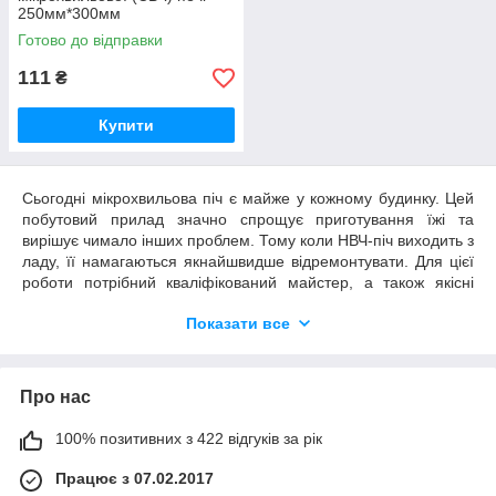
250мм*300мм
Готово до відправки
111
₴
Купити
Сьогодні мікрохвильова піч є майже у кожному будинку. Цей
Тарілки
побутовий прилад значно спрощує приготування їжі та
вирішує чимало інших проблем. Тому коли НВЧ-піч виходить з
Скляні тарілки для певних моделей техніки, а також
ладу, її намагаються якнайшвидше відремонтувати. Для цієї
універсального типу комплектуючі. Запчастини для
роботи потрібний кваліфікований майстер, а також якісні
мікрохвильових печей діаметром 245, 315, 318 мм.
запчастини для мікрохвильових печей.
Інтернет-магазин
Оригінального виробництва деталі, які стануть відмінною
Показати все
«Хіти продажу» пропонує комплектуючі для домашнього
заміною елементів заводської комплектації.
обладнання від відомих світових брендів.
Які запчастини до мікрохвильов
их
Про нас
печ
ей
потрібні для ремонту
Переваги оригінальних запчастин
100% позитивних з 422 відгуків за рік
Сучасні НВЧ-печі – досить складні пристрої, в яких є
для СВЧ-печей
електромеханічні та електронні компоненти. Фірмова техніка
Працює з 07.02.2017
від відомих виробників розрахована на довгі роки