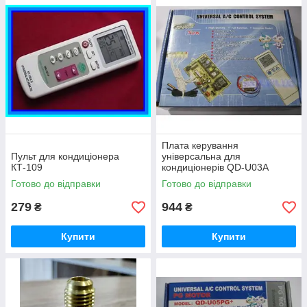
швидкою доставкою по Україні.
Sanyo і багатьох інших. Доступна за
Дивитися асортимент
ціною альтернатива вийшов з ладу
пульта.
ТОП-продажів: запчастини для
кондиціонерів
Плата керування
Пульт для кондиціонера
універсальна для
КТ-109
кондиціонерів QD-U03A
Готово до відправки
Готово до відправки
279
944
₴
₴
Купити
Купити
Чутливий датчик температури для
внутрішнього блоку. Комплектуючі для
кондиціонерів, які допоможуть