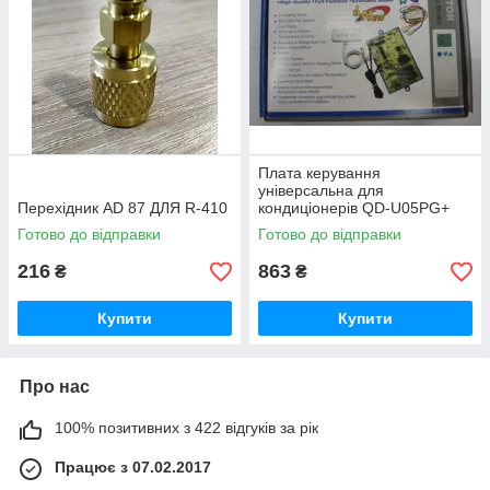
налаштувати стабільну і продуктивну
Пульт
роботу техніки. Доступний за вартістю
варіант.
Універсальний пульт, сумісний з широким модельним
рядом. Запчастини для кондиціонерів Daikin, Electrolux, LG,
Sanyo і багатьох інших. Доступна за ціною альтернатива
вийшов з ладу пульта.
Плата керування
універсальна для
Перехідник AD 87 ДЛЯ R-410
кондиціонерів QD-U05PG+
Готово до відправки
Готово до відправки
216
863
₴
₴
Купити
Купити
Про нас
100% позитивних з 422 відгуків за рік
Працює з 07.02.2017