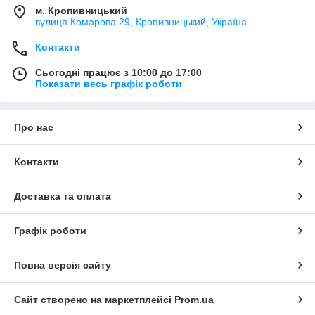
м. Кропивницький
Датчик температури
вулиця Комарова 29, Кропивницький, Україна
Чутливий датчик температури для внутрішнього блоку.
Контакти
Комплектуючі для кондиціонерів, які допоможуть
налаштувати стабільну і продуктивну роботу техніки.
Сьогодні працює з 10:00 до 17:00
Доступний за вартістю варіант.
Показати весь графік роботи
Про нас
У каталог
Контакти
Переваги універсальних плат
Доставка та оплата
управління
Графік роботи
1
Повна версія сайту
Сайт створено на маркетплейсі
Prom.ua
Наявність декількох режимів роботи, які