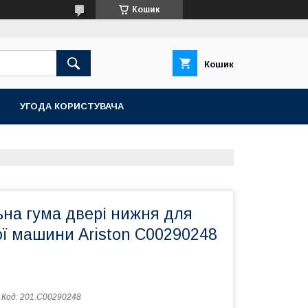
Кошик
Кошик
УГОДА КОРИСТУВАЧА
на гума двері нижня для
ї машини Ariston C00290248
Код:
201.C00290248