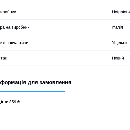
иробник
Hotpoint-
раїна виробник
Італія
ид запчастини
Ущільню
Стан
Новий
нформація для замовлення
іна:
859 ₴