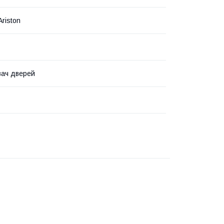
Ariston
вач дверей