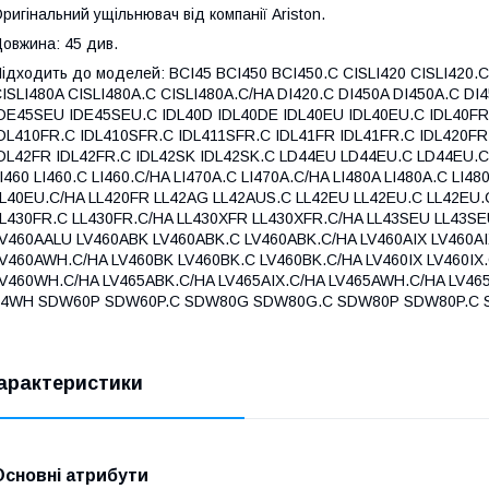
ригінальний ущільнювач від компанії Ariston.
овжина: 45 див.
ідходить до моделей: BCI45 BCI450 BCI450.C CISLI420 CISLI420.C
ISLI480A CISLI480A.C CISLI480A.C/HA DI420.C DI450A DI450A.C D
DE45SEU IDE45SEU.C IDL40D IDL40DE IDL40EU IDL40EU.C IDL40FR
DL410FR.C IDL410SFR.C IDL411SFR.C IDL41FR IDL41FR.C IDL420FR
DL42FR IDL42FR.C IDL42SK IDL42SK.C LD44EU LD44EU.C LD44EU.C/HA
I460 LI460.C LI460.C/HA LI470A.C LI470A.C/HA LI480A LI480A.C LI4
L40EU.C/HA LL420FR LL42AG LL42AUS.C LL42EU LL42EU.C LL42EU.
L430FR.C LL430FR.C/HA LL430XFR LL430XFR.C/HA LL43SEU LL43SE
V460AALU LV460ABK LV460ABK.C LV460ABK.C/HA LV460AIX LV460A
V460AWH.C/HA LV460BK LV460BK.C LV460BK.C/HA LV460IX LV460IX
V460WH.C/HA LV465ABK.C/HA LV465AIX.C/HA LV465AWH.C/HA LV465I
44WH SDW60P SDW60P.C SDW80G SDW80G.C SDW80P SDW80P.C 
арактеристики
Основні атрибути