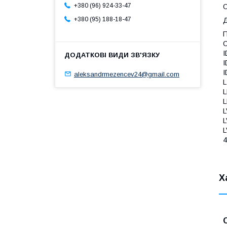
+380 (96) 924-33-47
О
+380 (95) 188-18-47
Д
П
C
I
I
I
aleksandrmezencev24@gmail.com
L
L
L
L
L
L
Х