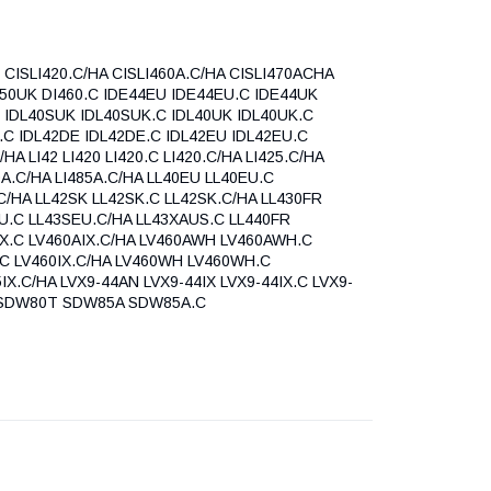
 CISLI420.C/HA CISLI460A.C/HA CISLI470ACHA
I450UK DI460.C IDE44EU IDE44EU.C IDE44UK
 IDL40SUK IDL40SUK.C IDL40UK IDL40UK.C
.C IDL42DE IDL42DE.C IDL42EU IDL42EU.C
 LI42 LI420 LI420.C LI420.C/HA LI425.C/HA
80A.C/HA LI485A.C/HA LL40EU LL40EU.C
C/HA LL42SK LL42SK.C LL42SK.C/HA LL430FR
U.C LL43SEU.C/HA LL43XAUS.C LL440FR
IX.C LV460AIX.C/HA LV460AWH LV460AWH.C
.C LV460IX.C/HA LV460WH LV460WH.C
X.C/HA LVX9-44AN LVX9-44IX LVX9-44IX.C LVX9-
SDW80T SDW85A SDW85A.C