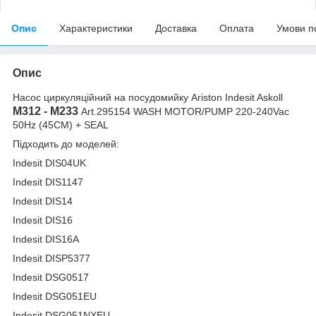
Опис
Характеристики
Доставка
Оплата
Умови п
Опис
Насос циркуляційний на посудомийку Ariston Indesit Askoll
M312 - M233
Art.295154 WASH MOTOR/PUMP 220-240Vac
50Hz (45CM) + SEAL
Підходить до моделей:
Indesit DIS04UK
Indesit DIS1147
Indesit DIS14
Indesit DIS16
Indesit DIS16A
Indesit DISP5377
Indesit DSG0517
Indesit DSG051EU
Indesit DSG051NXEU