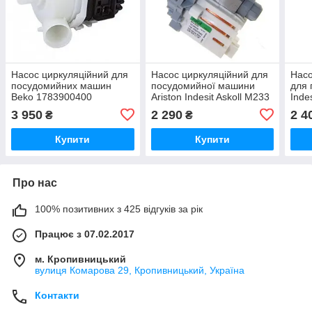
Насос циркуляційний для
Насос циркуляційний для
Насо
посудомийних машин
посудомийної машини
для
Beko 1783900400
Ariston Indesit Askoll M233
Inde
- M312
3 950
2 290
2 4
₴
₴
Купити
Купити
Про нас
100% позитивних з 425 відгуків за рік
Працює з 07.02.2017
м. Кропивницький
вулиця Комарова 29, Кропивницький, Україна
Контакти