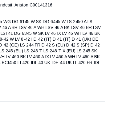
desit, Ariston C00141316
5 WG DG 6145 W SK DG 6445 W LS 2450 A LS
 46 A BR LSV 46 A WH LSV 46 A BK LSV 46 BR LSV
0 LSI 41 DG 6345 W SK LV 46 IX LV 46 WH LV 46 BK
8-42 W LV 8-42 I D 42 (IT) D 41 (IT) D 41 (UK) DE
D 42 (GE) LS 244 FR D 42 S (EU) D 42 S (SP) D 42
U LS 245 (EU) LS 248 T LS 248 T X (EU) LS 245 SK
H LV 460 BK LV 460 A IX LV 460 A WH LV 460 A BK
 BCI450 LI 420 IDL 40 UK IDE 44 UK LL 420 FR IDL