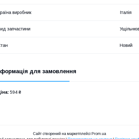
раїна виробник
Італія
ид запчастини
Ущільню
Стан
Новий
нформація для замовлення
іна:
594 ₴
Сайт створений на маркетплейсі
Prom.ua