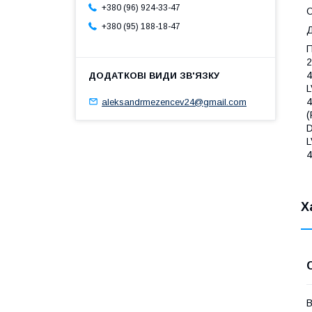
+380 (96) 924-33-47
О
+380 (95) 188-18-47
Д
П
2
4
L
4
aleksandrmezencev24@gmail.com
(
D
L
4
Х
В