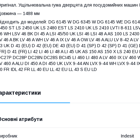
ригінал. Ущільнювальна гума дверцята для посудомийних машин In
овжина — 1488 мм
ідходить до моделей: DG 6145 W DG 6345 W DG 6145 WE DG 614
450 ST LS 2450 UK LS 2480 EST LS 2410 UK LS 2410 LVTI 8-611 LSV
6 WH LSV 46 BK DI 45 A LSI 45/50 UK LSI 46 LSI 48 A AS 100 LS 243
V 46 A BK LV 46 A WH LV 46 A IX LV 46 A OW LV 46 A ALU LV 8-42 A LV 
3 UK D 41 (EU) D 42 (EU) DE 43 (EU) D 41 (SP) D 42 (SP) D 41 (GE) 
FR) D 41 (FR) LI 42 LI 46 LI 48 A LI 45 UK AS 150 AS 150 X LS 240 E
C27P DC28P DC28N DC28S BCI45 LI 460 LI 480 A LV 460 IX LV 460 W
V 460 A ALU DI 450 A DI 450 UK LVX 9-44 AN LVX 9-44 WH LVX 9-44 IX
0 FR IDL 42 FR LL 40 EU LL 42 EU LL 43 S EU LD
арактеристики
Основні атрибути
иробник
Indesit