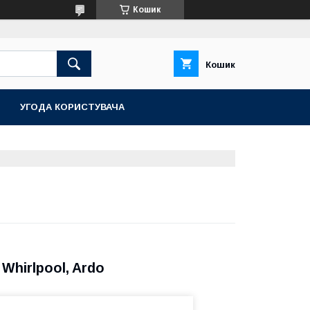
Кошик
Кошик
УГОДА КОРИСТУВАЧА
Оригінальна опора барабана для
пральної машини Ardo. Для
кріплення використовуються 6
болтів, які йдуть в комплекті з
деталлю. Продукція
виготовляється в Італії і
поставляється нами
безпосередньо від виробника.
Whirlpool, Ardo