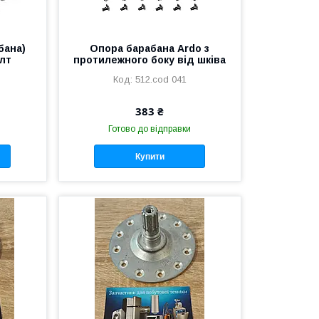
бана)
Опора барабана Ardo з
олт
протилежного боку від шківа
512.cod 041
383 ₴
Готово до відправки
Купити