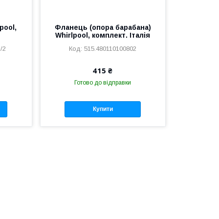
pool,
Фланець (опора барабана)
Whirlpool, комплект. Італія
/2
515.480110100802
415 ₴
Готово до відправки
Купити