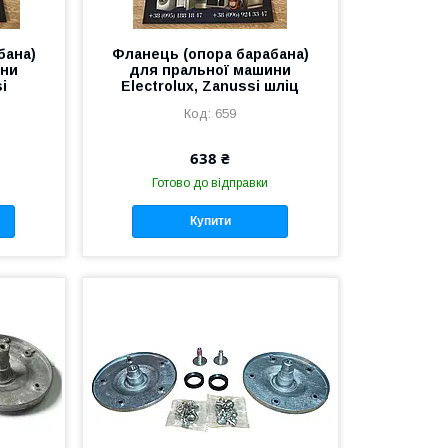
бана)
Фланець (опора барабана)
ини
для пральної машини
i
Electrolux, Zanussi шліц
659
638 ₴
Готово до відправки
Купити