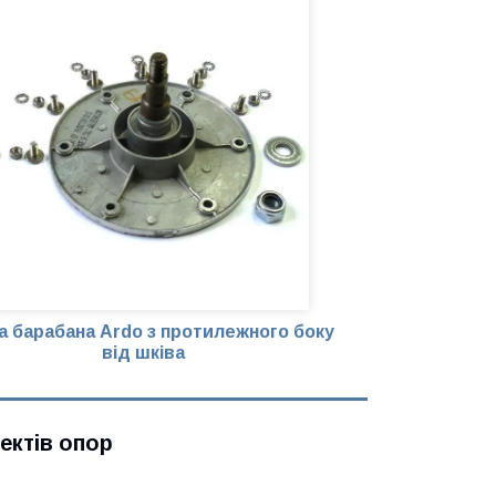
а барабана Ardo з протилежного боку
від шківа
ектів опор