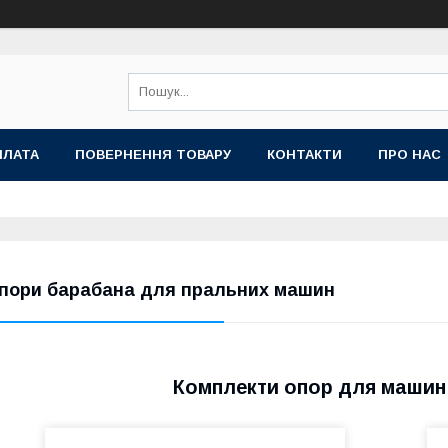
ПЛАТА
ПОВЕРНЕННЯ ТОВАРУ
КОНТАКТИ
ПРО НАС
Готовий комплект, куди входять
опори барабана Whirlpool і кріпильні
елементи для їх установки.
Запчастини виготовлені з
високоміцного металу, витримують
пори барабана для пральних машин
інтенсивні навантаження. Опори
призначені для машин з
вертикальним завантаженням.
Комплекти опор для машин 