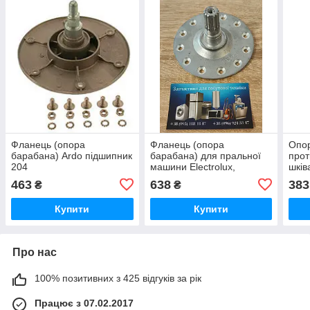
Фланець (опора
Фланець (опора
Опор
барабана) Ardo підшипник
барабана) для пральної
прот
204
машини Electrolux,
шків
Zanussi шліц
463
638
383
₴
₴
Купити
Купити
Про нас
100% позитивних з 425 відгуків за рік
Працює з 07.02.2017