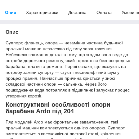
Опис
Характеристики
Доставка
Оплата
Умови п
Опис
Суппорт, фланець, опора — незамінна частина будь-якої
пральної машини незалежно від типу завантаження.
Небезпека зламання деталі в тому, що згодом вона веде до
потреби дорожчого ремонту, який торкається безпосередньо
барабана, плати та ременя. Перші ознаки, що вказують на
потребу заміни супорту — стукіт і неспецифічний шум у
процесі прання. Найчастіше причина криється у зносі
складової частини опори — сальника. Через його
пошкодження вода потрапляє в підшипник і запускає процес
утворення корозії.
Конструктивні особливості опори
барабана Ardo під 204
Ряд моделей Ardo має фронтальне завантаження, такі
пральні машини комплектуються однією опорою. Суппорт
виготовляється з високоякісної листової сталі, кріплення