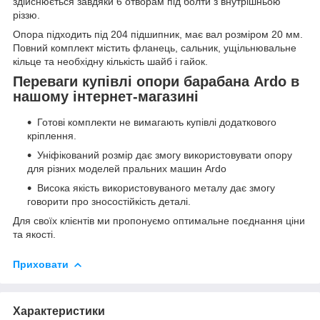
здійснюється завдяки 6 отворам під болти з внутрішньою
різзю.
Опора підходить під 204 підшипник, має вал розміром 20 мм.
Повний комплект містить фланець, сальник, ущільнювальне
кільце та необхідну кількість шайб і гайок.
Переваги купівлі опори барабана Ardo в
нашому інтернет-магазині
Готові комплекти не вимагають купівлі додаткового
кріплення.
Уніфікований розмір дає змогу використовувати опору
для різних моделей пральних машин Ardo
Висока якість використовуваного металу дає змогу
говорити про зносостійкість деталі.
Для своїх клієнтів ми пропонуємо оптимальне поєднання ціни
та якості.
Приховати
Характеристики