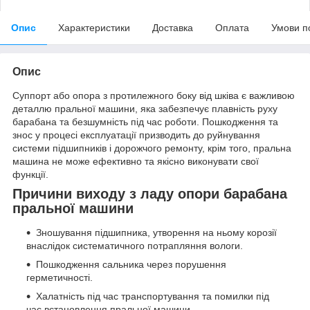
Опис
Характеристики
Доставка
Оплата
Умови п
Опис
Суппорт або опора з протилежного боку від шківа є важливою
деталлю пральної машини, яка забезпечує плавність руху
барабана та безшумність під час роботи. Пошкодження та
знос у процесі експлуатації призводить до руйнування
системи підшипників і дорожчого ремонту, крім того, пральна
машина не може ефективно та якісно виконувати свої
функції.
Причини виходу з ладу опори барабана
пральної машини
Зношування підшипника, утворення на ньому корозії
внаслідок систематичного потрапляння вологи.
Пошкодження сальника через порушення
герметичності.
Халатність під час транспортування та помилки під
час встановлення пральної машини.