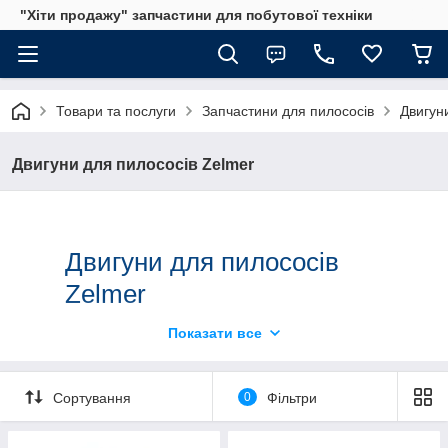
"Хіти продажу" запчастини для побутової техніки
Товари та послуги
Запчастини для пилососів
Двигун
Двигуни для пилососів Zelmer
Двигуни для пилососів
Zelmer
Показати все
Реалізуємо в роздріб та оптом двигуни для пилососів
Zelmer. В наявності є як оригінальні пристрої, так і
наявні аналоги. Представлені на сайті двигуни для
Сортування
0
Фільтри
пилососів відрізняються, в першу чергу, потужність:
1500 Вт, 1600 Вт. Ми працюємо безпосередньо з