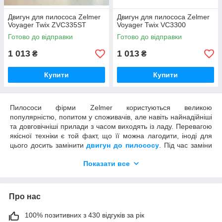
Двигун для пилососа Zelmer
Двигун для пилососа Zelmer
Оригінальні запчастини володіють
Voyager Twix ZVC335ST
Voyager Twix VC3300
максимальним відповідністю
Готово до відправки
Готово до відправки
параметрами посадочних місць.
1 013
1 013
₴
₴
Наші електродвигуни для миючих
пилососів характеризуються високою
Купити
Купити
потужністю і надійністю.
Універсальна продукція може
Пилососи фірми Zelmer користуються великою
використовуватися з різними моделями
популярністю, попитом у споживачів, але навіть найнадійніші
побутової техніки Zelmer.
та довговічніші прилади з часом виходять із ладу. Перевагою
якісної техніки є той факт, що її можна лагодити, іноді для
цього досить замінити
двигун до пилососу
. Під час заміни
Обслуговування оригінальних моторів
варто використовувати оригінальні деталі, так гарантовано
відрізняється більшою простотою, ніж у
Показати все
продовжите функціонування приладу на повну потужність.
аналогів.
Коли варто замінити мотор до пилососа
Zelmer?
Про нас
Пилососи відносяться до електроприладів, які сьогодні є
4 причини замовити електродвигун в
100% позитивних з 430 відгуків за рік
практично в кожному будинку, підлягають частій експлуатації.
нашому магазині