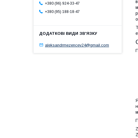
в
+380 (96) 924-33-47
м
+380 (95) 188-18-47
р
о
Т
е
aleksandrmezencev24@gmail.com
П
Я
н
м
П
Z
Z