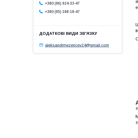
я
+380 (96) 924-33-47
е
+380 (95) 188-18-47
Ц
в
С
aleksandrmezencev24@gmail.com
з
М
з