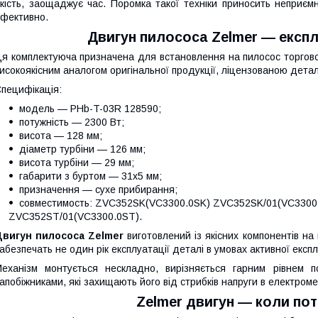
кість, заощаджує час. Поромка такої техніки приносить неприєм
фективно.
Двигун пилососа Zelmer — експл
я комплектуюча призначена для встановлення на пилосос торгово
исокоякісним аналогом оригінальної продукції, ліцензованою дета
пецифікація:
модель — PHb-T-03R 128590;
потужність — 2300 Вт;
висота — 128 мм;
діаметр турбіни — 126 мм;
висота турбіни — 29 мм;
габарити з буртом — 31х5 мм;
призначення — сухе прибирання;
совместимость: ZVC352SK(VC3300.0SK) ZVC352SK/01(VC3300
ZVC352ST/01(VC3300.0ST).
Двигун пилососа Zelmer
виготовлений із якісних компонентів на
абезпечать не один рік експлуатації деталі в умовах активної експл
еханізм монтується нескладно, вирізняється гарним рівнем п
апобіжниками, які захищають його від стрибків напруги в електроме
Z
elmer двигун —
коли пот