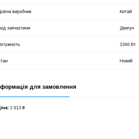
раїна виробник
Китай
ид запчастини
Двигун
отужність
2300 Вт
Стан
Новий
нформація для замовлення
іна:
1 013 ₴