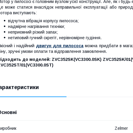
отор у пилососі є головним вузлом усієї конструкції. Але, як і будь
е може статися внаслідок неправильної експлуатації або приро
отора виступають:
відчутна вібрація корпусу пилососа;
надмірне нагрівання техніки;
неприємний різкий запах;
нетиповий гучний скрегіт, нерівномірне гудіння.
кісний і надійний
двигун для пилососа
можна придбати в магаз
іну, зручні умови оплати та відправлення замовлення.
Підходить до моделей: ZVC352SK(VC3300.0SK) ZVC352SK/01(
ZVC352ST/01(VC3300.0ST)
арактеристики
Основні
иробник
Zelmer