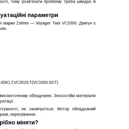
ності, тому розв'язати проблему треба швидко й
уатаційні параметри
ї марки Zelmer — Voyager Twix VC3300. Двигун є
ллю.
.0SK) ZVC352ST(VC3300.0ST)
 високоточному обладнанні. Зносостійкі матеріали
уатації.
отужності, не засмічується. Мотор обладнаний
режі, перегрівання.
рібно міняти?