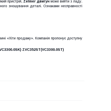
-який пристрій,
Z
elmer двигун
може вийти з ладу.
дного зношування деталі. Ознаками несправності
ині «Хіти продажу». Компанія пропонує доступну
VC3300.0SK) ZVC352ST(VC3300.0ST)