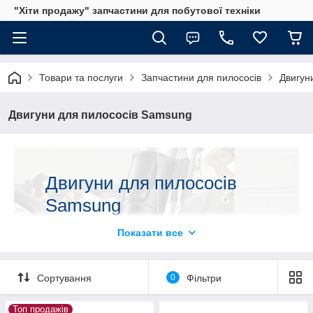
"Хіти продажу" запчастини для побутової техніки
Товари та послуги
Запчастини для пилососів
Двигун
Двигуни для пилососів Samsung
Двигуни для пилососів
Samsung
Показати все
Завжди в наявності двигуни для пилососів Samsung.
В асортименті є пристрої різної потужності: 1300W,
1600W, 1800W. Ми реалізуємо не тільки оригінальні
Сортування
0
Фільтри
двигуни для пилососів корейського бренду, але і
більш доступні за ціною аналоги. Універсальні
Топ продажів