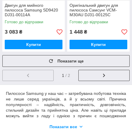
Двигун для мийного
Оригінальний двигун для
пилососа Samsung SD9420
пилососа Самсунг VCM-
DJ31-00114A
M30AU DJ31-00125C
Готово до відправки
Готово до відправки
3 083
1 448
₴
₴
Купити
Купити
Показати ще
1
/ 2
Пилососи Samsung у наш час – затребувана побутова техніка
не лише серед українців, а й у всьому світі. Причина
популярності – надійність, практичність, довговічність,
стильний дизайн та прийнятна ціна. Але навіть ці прилади
можуть вийти з ладу і однією з причин є пошкодження
мотора. Купувати новий – не завжди правильний варіант, у
Показати все
багатьох випадках можна замінити деталь. Якщо потрібні