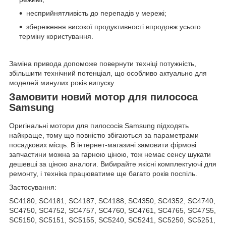
несприйнятливість до перепадів у мережі;
збереження високої продуктивності впродовж усього
терміну користування.
Заміна привода допоможе повернути техніці потужність,
збільшити технічний потенціал, що особливо актуально для
моделей минулих років випуску.
Замовити новий мотор для пилососа
Samsung
Оригінальні мотори для пилососів Samsung підходять
найкраще, тому що повністю збігаються за параметрами
посадкових місць. В інтернет-магазині замовити фірмові
запчастини можна за гарною ціною, тож немає сенсу шукати
дешевші за ціною аналоги. Вибирайте якісні комплектуючі для
ремонту, і техніка працюватиме ще багато років поспіль.
Застосування:
SC4180, SC4181, SC4187, SC4188, SC4350, SC4352, SC4740,
SC4750, SC4752, SC4757, SC4760, SC4761, SC4765, SC47S5,
SC5150, SC5151, SC5155, SC5240, SC5241, SC5250, SC5251,