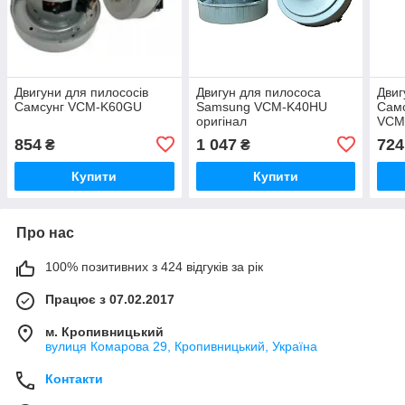
Двигуни для пилососів
Двигун для пилососа
Двиг
Самсунг VCM-K60GU
Samsung VCM-K40HU
Самс
оригінал
VCM
854
1 047
724
₴
₴
Купити
Купити
Про нас
100% позитивних з 424 відгуків за рік
Працює з 07.02.2017
м. Кропивницький
вулиця Комарова 29, Кропивницький, Україна
Контакти