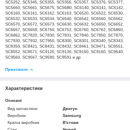
SC5252, SC5345, SC5355, SC5356, SC5357, SC5376, SC5377,
SC5660, SC5661, SC5675, SC56B0, SC6140, SC6141, SC6142,
SC6160, SC6161, SC6162, SC6163, SC6520, SC6522, SC6530,
SC6532, SC6533, SC6534, SC6540, SC6542, SC6560, SC6562,
SC6570, SC6572, SC6573, SC6630, SC6632, SC6650, SC6652,
SC6657, SC6658, SC6750, SC6752, SC6760, SC6762, SC6860,
SC6862, SC7820, SC7830, SC7831, SC7840, SC7850, SC7870,
SC7930, SC7932, SC7950, SC8300, SC8301, SC8340, SC8343,
SC8350, SC8421, SC8431, SC8432, SC8461, SC8471, SC8551,
SC8552, SC8571, SC9120, SC9130, SC9150, SC9160, SC9540,
SC9560, SC9567, SC9590, SC9591 и др
Приховати
Характеристики
Основні
Вид запчастини
Двигун
Виробник
Samsung
Країна виробник
В'єтнам
Стан
Новий