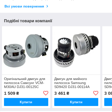
Всі умови повернення
Подібні товари компанії
Оригінальний двигун для
Двигун для мийного
Двиг
пилососа Самсунг VCM-
пилососа Samsung
пил
M30AU DJ31-00125C
SD9420 DJ31-00114A
SD9
1 509
3 461
3 0
₴
₴
Купити
Купити