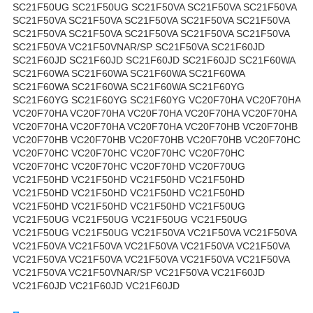
SC21F50UG SC21F50UG SC21F50VA SC21F50VA SC21F50VA
SC21F50VA SC21F50VA SC21F50VA SC21F50VA SC21F50VA
SC21F50VA SC21F50VA SC21F50VA SC21F50VA SC21F50VA
SC21F50VA VC21F50VNAR/SP SC21F50VA SC21F60JD
SC21F60JD SC21F60JD SC21F60JD SC21F60JD SC21F60WA
SC21F60WA SC21F60WA SC21F60WA SC21F60WA
SC21F60WA SC21F60WA SC21F60WA SC21F60YG
SC21F60YG SC21F60YG SC21F60YG VC20F70HA VC20F70HA
VC20F70HA VC20F70HA VC20F70HA VC20F70HA VC20F70HA
VC20F70HA VC20F70HA VC20F70HA VC20F70HB VC20F70HB
VC20F70HB VC20F70HB VC20F70HB VC20F70HB VC20F70HC
VC20F70HC VC20F70HC VC20F70HC VC20F70HC
VC20F70HC VC20F70HC VC20F70HD VC20F70UG
VC21F50HD VC21F50HD VC21F50HD VC21F50HD
VC21F50HD VC21F50HD VC21F50HD VC21F50HD
VC21F50HD VC21F50HD VC21F50HD VC21F50UG
VC21F50UG VC21F50UG VC21F50UG VC21F50UG
VC21F50UG VC21F50UG VC21F50VA VC21F50VA VC21F50VA
VC21F50VA VC21F50VA VC21F50VA VC21F50VA VC21F50VA
VC21F50VA VC21F50VA VC21F50VA VC21F50VA VC21F50VA
VC21F50VA VC21F50VNAR/SP VC21F50VA VC21F60JD
VC21F60JD VC21F60JD VC21F60JD