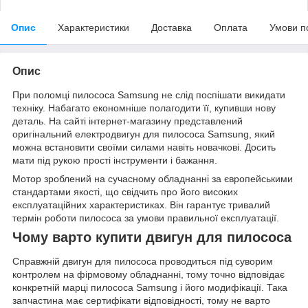
Опис
Характеристики
Доставка
Оплата
Умови п
Опис
При поломці пилососа Samsung не слід поспішати викидати
техніку. Набагато економніше полагодити її, купивши нову
деталь. На сайті інтернет-магазину представлений
оригінальний електродвигун для пилососа Samsung, який
можна встановити своїми силами навіть новачкові. Досить
мати під рукою прості інструменти і бажання.
Мотор зроблений на сучасному обладнанні за європейськими
стандартами якості, що свідчить про його високих
експлуатаційних характеристиках. Він гарантує тривалий
термін роботи пилососа за умови правильної експлуатації.
Чому варто купити двигун для пилососа
Справжній двигун для пилососа проводиться під суворим
контролем на фірмовому обладнанні, тому точно відповідає
конкретній марці пилососа Samsung і його модифікації. Така
запчастина має сертифікати відповідності, тому не варто