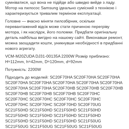
сумніватися, що вона не підійде або швидко вийде з ладу.
Мотор на пилосос Samsung ідеально сумісний з технікою і
характеризується тривалим терміном експлуатації.
Головне — вчасно міняти пилозбірник, оскільки
перевантажений відсік може стати причиною перегріву
мотора, і як наслідок, його поломки. Придбати оригінальну
деталь найбільш вигідно на нашому сайті. Виконавши ремонт,
можна заощадити кошти, уникнувши необхідності в придбанні
нового агрегату.
VCM-M20ZUDA DJ31-00135A 2200W Розмір приблизно:
H≈112mm, h≈42mm, D≈120mm, d≈92mm
Потужність: 2200W
Підходить до моделей: SC20F70HA SC20F70HA SC20F70HA
SC20F70HA SC20F70HA SC20F70HA SC20F70HA SC20F70HA
SC20F70HA SC20F70HA SC20F70HB SC20F70HB SC20F70HB
SC20F70HB SC20F70HB SC20F70HB SC20F70HC
SC20F70HC SC20F70HC SC20F70HC SC20F70HC
VC20F70HC SC20F70HC SC20F70HD SC20F70UG
SC21F50HD SC21F50HD SC21F50HD SC21F50HD
SC21F50HD SC21F50HD SC21F50HD SC21F50HD
SC21F50HD SC21F50HD SC21F50HD SC21F50UG
SC21F50UG SC21F50UG SC21F50UG SC21F50UG