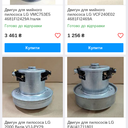
Реалізуємо великий вибір моторів для
пилососів, серед яких ви знайдете
Двигун для мийного
Двигун для мийного
оригінальні пристрої та аналоги.
пилососа LG VMC753E5
пилососа LG VCF240E02
4681FI2429A Італія
4681FI2469A
Готово до відправки
Готово до відправки
Продукція характеризується чудовими
показниками потужності. У каталозі є
3 461
1 256
₴
₴
електродвигуни 1500 Вт, 1800 Вт і більше.
Купити
Купити
Наші мотори мають компактні розміри, що
спрощує їх монтаж. Більшість моделей є
універсальними.
На всі двигуни поширюється гарантія. Ми
суворо стежимо за станом реалізованих
запчастин.
Причини придбати оригінальні
електродвигуни в нас
Двигун для пилососа LG
Двигун для пилососів LG
2000 Ватів V1J-PY29
EAU41711801