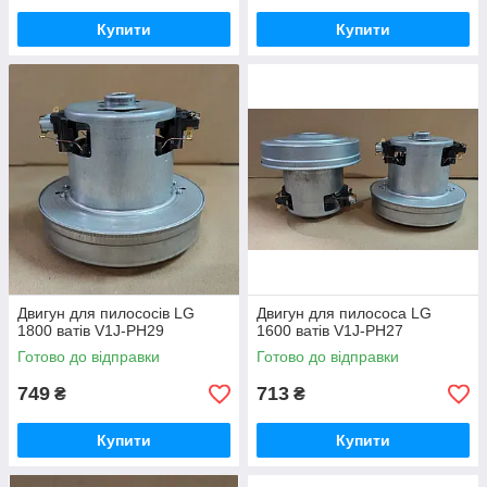
пилососів LG
Купити
Купити
Компанія «Хіти Продажу» пропонує своїм клієнтам
двигуни для пилососів LG за одним із найкращих цін на
українському ринку. Ви можете придбати в нас
оригінальний мотор або дешевший аналог. Вся
продукція розташована в ідеальному технічному стані
та готова до побутових навантажень. Замовляйте
деталі для мийних пилососів у надійного
постачальника!
Зробити замовлення
Двигун для пилососів LG
Двигун для пилососа LG
1800 ватів V1J-PH29
1600 ватів V1J-PH27
Готово до відправки
Готово до відправки
749
713
₴
₴
Купити
Купити