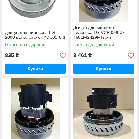
Двигун для мийного
Двигун для пилососа LG
пилососа LG VCF330E02
2000 ватів, аналог YDC01-8-1
4681FI2429F Італія
Готово до відправки
Готово до відправки
Двигун для пилососа LG 2000 Ватів V1J-PY29
835
3 461
₴
₴
Компактний електродвигун від компанії SKL потужністю
2000 Вт. Ця модель не є оригінальною, але вирізняється
Купити
Купити
надійністю й довговічністю. Китайські мотори для пилососів
дешево стоять і прості в обслуговуванні.
Весь модельний ряд
Переваги моторів для пилососів від
нашого магазину