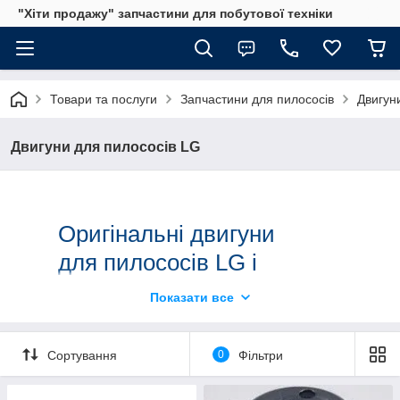
"Хіти продажу" запчастини для побутової техніки
Товари та послуги
Запчастини для пилососів
Двигун
Двигуни для пилососів LG
Оригінальні двигуни
для пилососів LG і
аналоги
Показати все
Пропонуємо придбати двигуни для пилососів LG
різних моделей. Є оригінальні пристрої та аналоги
Сортування
0
Фільтри
від перевірених виробників. Постачаємо мотори для