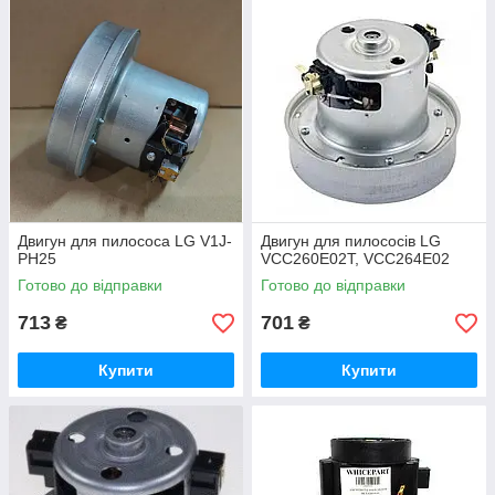
Двигун для пилососа LG V1J-
Двигун для пилососів LG
PH25
VCC260E02T, VCC264E02
Готово до відправки
Готово до відправки
713
701
₴
₴
Купити
Купити