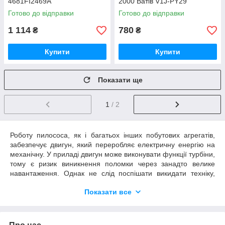
4681FI2469A
2000 Ватів V1J-PY29
Готово до відправки
Готово до відправки
1 114
780
₴
₴
Купити
Купити
Показати ще
1
/ 2
Роботу пилососа, як і багатьох інших побутових агрегатів,
забезпечує двигун, який переробляє електричну енергію на
механічну. У приладі двигун може виконувати функції турбіни,
тому є ризик виникнення поломки через занадто велике
навантаження. Однак не слід поспішати викидати техніку,
адже вирішення проблеми легше, ніж здається. Якщо
купити
Показати все
мотора до пилососа LG
, то можна за цілком прийнятні
гроші повернути функціональність необхідній домашній
техніці.