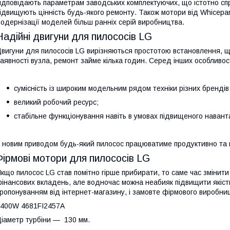
ідповідають параметрам заводських комплектуючих, що істотно спро
ідвищують цінність будь-якого ремонту. Також мотори від Whicepa
одернізації моделей більш ранніх серій виробництва.
Надійні двигуни для пилососів LG
вигуни для пилососів LG вирізняються простотою встановлення, що
аявності вузла, ремонт займе кілька годин. Серед інших особливо
сумісність із широким модельним рядом техніки різних брендів
великий робочий ресурс;
стабільне функціонування навіть в умовах підвищеного наван
 новим приводом будь-який пилосос працюватиме продуктивно та п
Фірмові мотори для пилососів LG
кщо пилосос LG став помітно гірше прибирати, то саме час змінити
інансових вкладень, але водночас можна неабияк підвищити якіст
ропонуванням від інтернет-магазину, і замовте фірмового виробн
400W 4681FI2457A
іаметр турбіни — 130 мм.