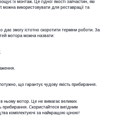
щує їх монтаж. Це гідної якості запчастин, які
rt можна використовувати для реставрації та
 дає змогу істотно скоротити терміни роботи. За
стей мотора можна назвати:
;
таження.
отужно, що гарантує чудову якість прибирання.
 в ньому мотор. Це не вимагає великих
ь прибирання. Скористайтеся вигідним
ицтва комплектуючі за найкращою ціною!