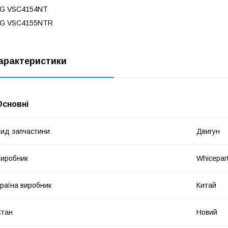
LG VSC4154NT
LG VSC4155NTR
арактеристики
Основні
ид запчастини
Двигун
иробник
Whicepar
раїна виробник
Китай
Стан
Новий