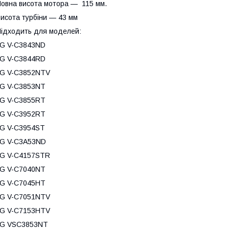
овна висота мотора — 115 мм.
исота турбіни — 43 мм
ідходить для моделей:
LG V-C3843ND
LG V-C3844RD
LG V-C3852NTV
LG V-C3853NT
LG V-C3855RT
LG V-C3952RT
G V-C3954ST
LG V-C3A53ND
LG V-C4157STR
LG V-C7040NT
LG V-C7045HT
LG V-C7051NTV
LG V-C7153HTV
LG VSC3853NT