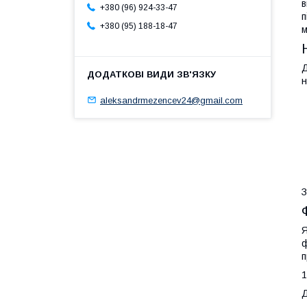
в
+380 (96) 924-33-47
п
+380 (95) 188-18-47
м
Д
н
aleksandrmezencev24@gmail.com
З
Я
ф
п
1
Д