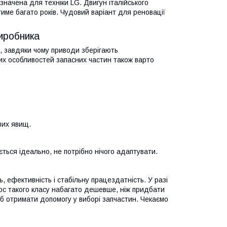
начена для техніки LG. Двигун італійського
име багато років. Чудовий варіант для реновації
виробника
я, завдяки чому приводи зберігають
ших особливостей запасних частин також варто
вих явищ.
ється ідеально, не потрібно нічого адаптувати.
 ефективність і стабільну працездатність. У разі
ос такого класу набагато дешевше, ніж придбати
б отримати допомогу у виборі запчастин. Чекаємо