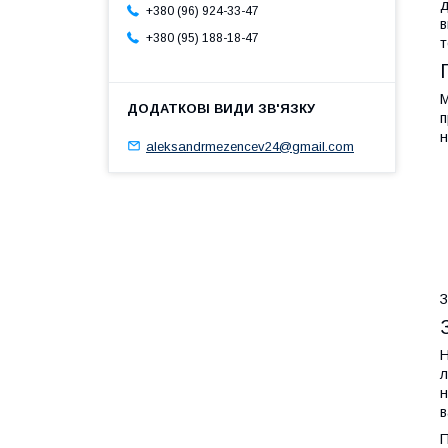
д
+380 (96) 924-33-47
в
+380 (95) 188-18-47
т
М
п
н
aleksandrmezencev24@gmail.com
З
Н
л
н
в
П