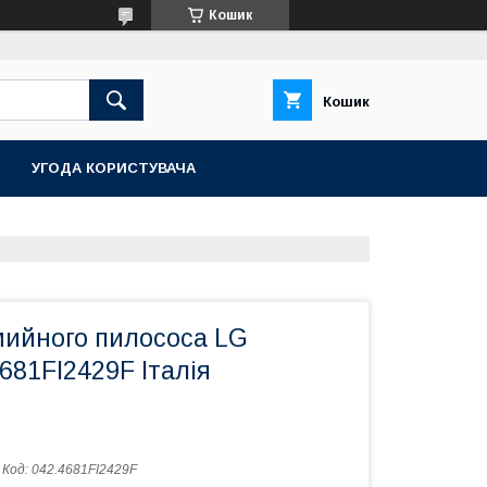
Кошик
Кошик
УГОДА КОРИСТУВАЧА
мийного пилососа LG
681FI2429F Італія
Код:
042.4681FI2429F