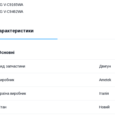
LG V-C9165WA
LG V-C9462WA
арактеристики
Основні
ид запчастини
Двигун
иробник
Ametek
раїна виробник
Італія
Стан
Новий