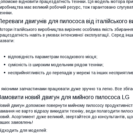
опоможе відновити працездатність техніки. Ця модель мотора приз
иробництва має великий робочий ресурс, тож гарантовано слугуват
ехніки.
Переваги двигунів для пилососа від італійського 
отори італійського виробництва вирізняє особлива якість збиранн
рацездатність навіть в умовах інтенсивної експлуатації. Серед ін
азвати:
відповідність параметрам посадкового місця;
сумісність із широким модельним рядом техніки;
несприйнятливість до перепадів у мережі та інших несприятли
 якісними запчастинами працювати дуже зручно та легко. Все збіга
Замовити новий двигун для мийного пилососа LG
овий двигун допоможе повернути мийному пилососу продуктивність,
амання не варто відразу викидати техніку, веди полагодити пилос
овий. Асортимент дуже великий, звертайтеся до консультантів, що
аших замовлень!
ідходить для моделей: