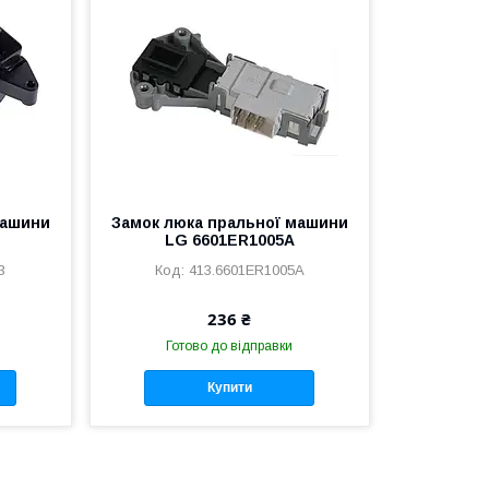
машини
Замок люка пральної машини
LG 6601ER1005A
3
413.6601ER1005A
236 ₴
Готово до відправки
Купити