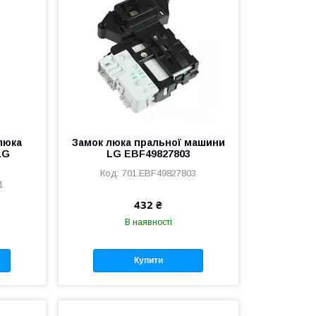
люка
Замок люка пральної машини
LG
LG EBF49827803
701.EBF49827803
1
432 ₴
В наявності
Купити