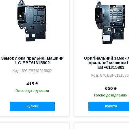
Замок люка пральної машини
Оригінальний замок 
LG EBF61315802
пральної машини 
EBF61315801
893.EBF61315802
870.EBF6131580
415 ₴
650 ₴
Готово до відправки
Готово до відправки
Купити
Купити