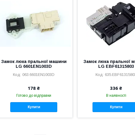
Замок люка пральної машини
Замок люка пральної 
LG 6601EN1003D
LG EBF61315803
063.6601EN1003D
635.EBF6131580
178 ₴
336 ₴
Готово до відправки
В наявності
Купити
Купити