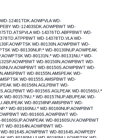
 WD-12401TDK.AOWPVLA WD-
WPEBY WD-12403SDK.AOWPBWT WD-
375TD.ATSPVLA WD-14376TD.ABPPBWT WD-
4378TD.ATPPBWT WD-14378TD.VLA WD-
0130F.AOWPTSK WD-80130N.AOWPBWT WD-
PTSK WD-80130NUP.* WD-80130NUP.AOWPEAK
.AOWPTSK WD-80131N.* WD-80131NU.* WD-
0132SP.AOWPBWT WD-80150N.AOWPBWT WD-
0150NUV.AOWPBWT WD-80150S.AOWPBWT WD-
5N.AMSPBWT WD-80155N.AMSPEAK WD-
.AMSPTSK WD-80155S.AMSPBWT WD-
MSPEAK WD-80156N.AGLPBWT WD-
6S.AGLPBWT WD-80156S.AGLPEAK WD-80156SU.*
K WD-80157NU.* WD-80157NUP.ABUPEAK WD-
SU.ABUPEAK WD-80158NP.AMSPBWT WD-
NP.* WD-80160NU.* WD-80160NUP.AOWPBWT
AOWPBWT WD-80160S.AOWPBWT WD-
WD-80160SUP.AOWPEAK WD-80160SUV.AOWPBWT
WT WD-80164N.AOWPBWT WD-
A WD-80164S.AOWPBWT WD-80164S.AOWPEBY
AK WD-80180NU.* WD-80180NU.AOWPTSK WD-