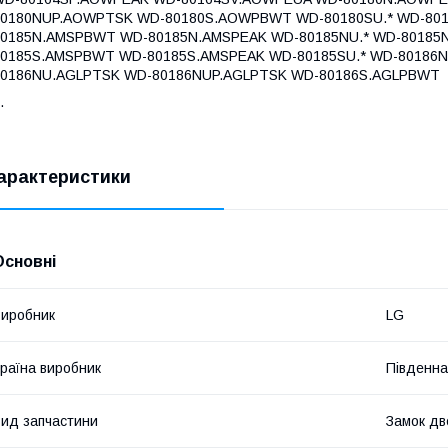
80180NUP.AOWPTSK WD-80180S.AOWPBWT WD-80180SU.* WD-8018
80185N.AMSPBWT WD-80185N.AMSPEAK WD-80185NU.* WD-80185
80185S.AMSPBWT WD-80185S.AMSPEAK WD-80185SU.* WD-80186N
80186NU.AGLPTSK WD-80186NUP.AGLPTSK WD-80186S.AGLPBWT
.
арактеристики
Основні
иробник
LG
раїна виробник
Південна
ид запчастини
Замок дв