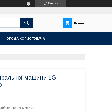
Кошик
Кошик
УГОДА КОРИСТУВАЧА
пральної машини LG
D
Код:
063.6601EN1003D