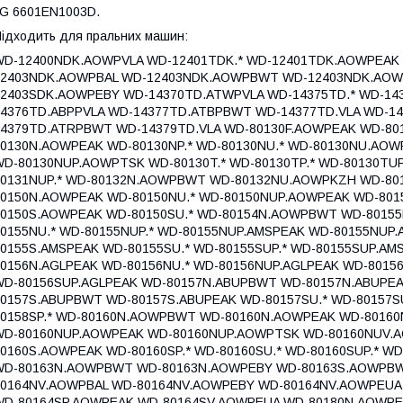
G 6601EN1003D.
ідходить для пральних машин:
WD-12400NDK.AOWPVLA WD-12401TDK.* WD-12401TDK.AOWPEAK
12403NDK.AOWPBAL WD-12403NDK.AOWPBWT WD-12403NDK.AO
12403SDK.AOWPEBY WD-14370TD.ATWPVLA WD-14375TD.* WD-14
14376TD.ABPPVLA WD-14377TD.ATBPBWT WD-14377TD.VLA WD-1
14379TD.ATRPBWT WD-14379TD.VLA WD-80130F.AOWPEAK WD-8
80130N.AOWPEAK WD-80130NP.* WD-80130NU.* WD-80130NU.AOW
WD-80130NUP.AOWPTSK WD-80130T.* WD-80130TP.* WD-80130TUP
80131NUP.* WD-80132N.AOWPBWT WD-80132NU.AOWPKZH WD-8
80150N.AOWPEAK WD-80150NU.* WD-80150NUP.AOWPEAK WD-8
80150S.AOWPEAK WD-80150SU.* WD-80154N.AOWPBWT WD-8015
80155NU.* WD-80155NUP.* WD-80155NUP.AMSPEAK WD-80155NUP
80155S.AMSPEAK WD-80155SU.* WD-80155SUP.* WD-80155SUP.A
80156N.AGLPEAK WD-80156NU.* WD-80156NUP.AGLPEAK WD-8015
WD-80156SUP.AGLPEAK WD-80157N.ABUPBWT WD-80157N.ABUPEA
80157S.ABUPBWT WD-80157S.ABUPEAK WD-80157SU.* WD-80157
80158SP.* WD-80160N.AOWPBWT WD-80160N.AOWPEAK WD-80160
WD-80160NUP.AOWPEAK WD-80160NUP.AOWPTSK WD-80160NUV.
80160S.AOWPEAK WD-80160SP.* WD-80160SU.* WD-80160SUP.* 
WD-80163N.AOWPBWT WD-80163N.AOWPEBY WD-80163S.AOWPB
80164NV.AOWPBAL WD-80164NV.AOWPEBY WD-80164NV.AOWPEU
WD-80164SP.AOWPEAK WD-80164SV.AOWPEUA WD-80180N.AOWPE