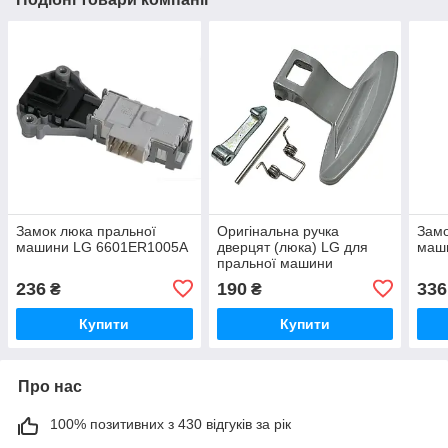
Замок люка пральної
Оригінальна ручка
Замо
машини LG 6601ER1005A
дверцят (люка) LG для
маш
пральної машини
236
190
336
₴
₴
Купити
Купити
Про нас
100% позитивних з 430 відгуків за рік