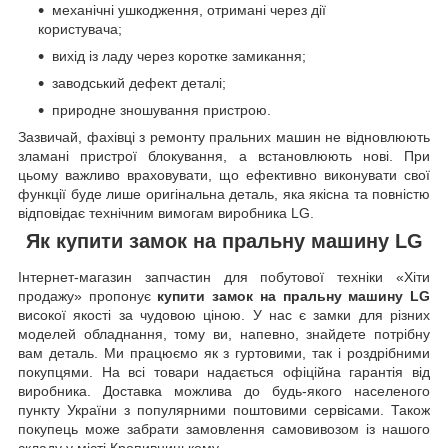
механічні ушкодження, отримані через дії
користувача;
вихід із ладу через коротке замикання;
заводський дефект деталі;
природне зношування пристрою.
Зазвичай, фахівці з ремонту пральних машин не відновлюють
зламані пристрої блокування, а встановлюють нові. При
цьому важливо враховувати, що ефективно виконувати свої
функції буде лише оригінальна деталь, яка якісна та повністю
відповідає технічним вимогам виробника LG.
Як купити замок на пральну машину LG
Інтернет-магазин запчастин для побутової техніки «Хіти
продажу» пропонує
купити замок на пральну машину LG
високої якості за чудовою ціною. У нас є замки для різних
моделей обладнання, тому ви, напевно, знайдете потрібну
вам деталь. Ми працюємо як з гуртовими, так і роздрібними
покупцями. На всі товари надається офіційна гарантія від
виробника. Доставка можлива до будь-якого населеного
пункту України з популярними поштовими сервісами. Також
покупець може забрати замовлення самовивозом із нашого