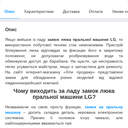
Опис
Характеристики
Доставка
Оплата
Умови п
Опис
Якщо вийшов із ладу
замок люка пральної машини LG
, то
використання побутової техніки стає неможливим. Пристрій
блокування люка відповідає за фіксацію його в закритому
положенні, не допускаючи розбризкування води та
обмежуючи доступ до барабана. На щастя, ця несправність
легко усувається майстром, якщо є запчастина для ремонту.
На сайті інтернет-магазину «Хіти продажу» представлені
замки для обладнання різних моделей від відомої
південнокорейської компанії.
Чому виходить за ладу
замок люка
пральної машини LG
?
Незважаючи на свою просту функцію,
замок на пральну
машину
– досить складна деталь, керована електронною
системою. Причин її поломок існує чимало, але
найпоширенішими вважаються такі: