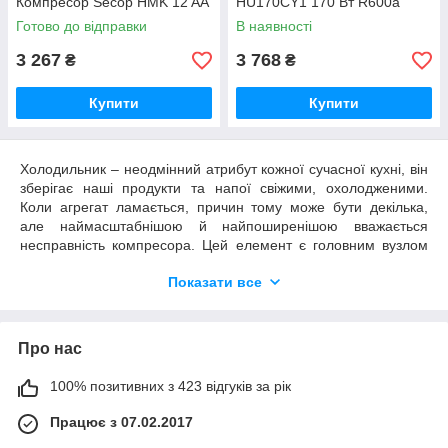
Компресор Secop HMK 12 AA
HU170CY1 170 Вт R600a
Готово до відправки
В наявності
3 267
3 768
₴
₴
Купити
Купити
Холодильник – неодмінний атрибут кожної сучасної кухні, він
зберігає наші продукти та напої свіжими, охолодженими.
Коли агрегат ламається, причин тому може бути декілька,
але наймасштабнішою й найпоширенішою вважається
несправність компресора. Цей елемент є головним вузлом
агрегату, адже
компресори для холодильників
стискають
Показати все
та перекачують фреон, забезпечуючи безперебійну роботу
побутової техніки. Нижче розглянемо основні симптоми та
причини несправності таких важливих елементів.
Компресори для холодильників –
Про нас
основні ознаки несправності вузлів
100% позитивних з 423 відгуків за рік
Існує низка ознак, що вказують на несправність компресора.
Працює з 07.02.2017
Лід на стінках камери. Особливо швидко слід