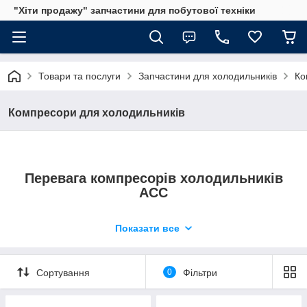
"Хіти продажу" запчастини для побутової техніки
Товари та послуги
Запчастини для холодильників
Ко
Компресори для холодильників
Перевага компресорів холодильників
ACC
Показати все
Компактні розміри
Фірмові компресори для холодильників
1.
мають невеликі розміри, які сумісні з
Сортування
0
Фільтри
широкими моделями різних брендів. Це
особливо актуально для інноваційних