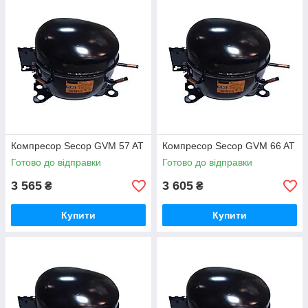
примірників з високою технічною
оснащеністю і мінімальним запасом вільного
простору для комплектуючих.
Економія
Купити новий компресор на холодильник
2.
можна не тільки в разі несправності, але й
для мінімізації споживання електроенергії.
Комплектуючі цього бренду споживають
небагато ресурсів, при цьому працюють
Компресор Secop GVM 57 AT
Компресор Secop GVM 66 AT
стабільно і продуктивно.
Готово до відправки
Готово до відправки
3 565
3 605
₴
₴
Невибагливе використання
3.
Перепади стресу та інші негативні чинники
Купити
Купити
не впливають на стабільність продуктивності
праці. Пристрої від ACC виготовлені із
застосуванням якісних комплектувань, що
гарантує тривалий термін користування.
Висока продуктивність