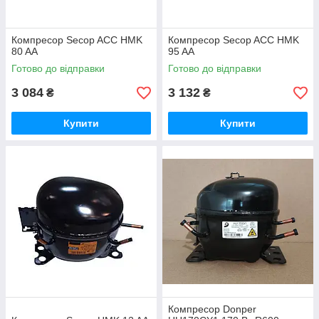
техніку. У цій теці показано моделі з різними технічними
параметрами, за допомогою яких ви зможете обрати
оптимальний варіант для кожного агрегата. Вибирайте
Компресор Secop ACC HMK
Компресор Secop ACC HMK
найкраще!
80 AA
95 AA
Вибрати компресор
Готово до відправки
Готово до відправки
3 084
3 132
₴
₴
Купити
Купити
Компресор Donper