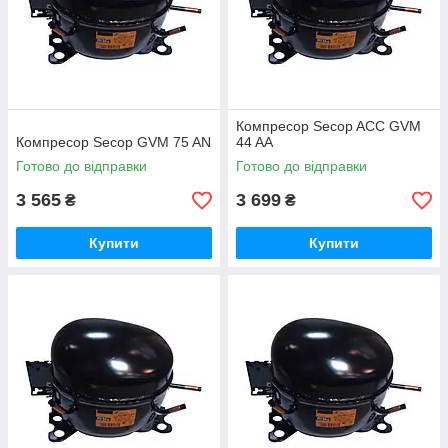
Незважаючи на мінімальну кількість енергії,
4.
що споживається, компресори холодильників
працюють з високою продуктивністю. Їх
можна рекомендувати також для
модернізації агрегатів минулих років випуску,
але перед тим було б мудро уточнити
Компресор Secop ACC GVM
сумісність у консультантів магазинів.
Компресор Secop GVM 75 AN
44 AA
Готово до відправки
Готово до відправки
3 565
3 699
₴
₴
Де купити нові компресори на
холодильник
Купити
Купити
В інтернет-магазині представлені нові компресори на
холодильник провідного європейського виробника.
Пристрої сумісні з технікою різних фірм, у тому числі з
морозильниками, скороморозильниками та різними
видами кліматичного обладнання. Купити оригінальні
комплектуючі можна за доступною ціною вроздріб і
оптом. Продукція ACC поєднує в собі надійність, якість,
а також тривалий термін користування. Це чудова
можливість ремонтувати холодильну, морозильну