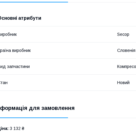
Основні атрибути
иробник
Secop
раїна виробник
Словенія
ид запчастини
Компрес
Стан
Новий
нформація для замовлення
іна:
3 132 ₴