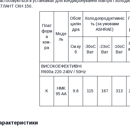
астосовуються в установках для кондиціонування повітря і холод
ТЛАНТ СКН 150.
Обсяг
Холодопродуктивніс
цилін
ть (за умовами
Плат
дра
ASHRAE)
форм
Моде
а
ль
ком-
См.ку
-30оС
-23оС
-10оС
ра
б
Ват
Ват
Ват
ВИСОКОЕФЕКТИВНІ
R600a 220-240V / 50Hz
HMK
K
9.6
115
167
313
95 AA
арактеристики