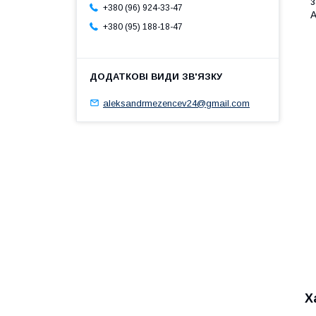
з
+380 (96) 924-33-47
А
+380 (95) 188-18-47
aleksandrmezencev24@gmail.com
Х