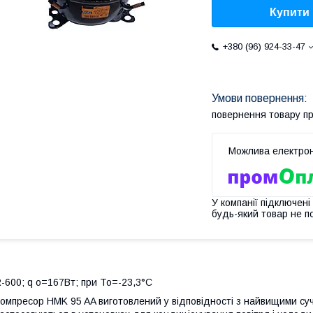
Купити
+380 (96) 924-33-47
повернення товару п
У компанії підключені
будь-який товар не п
-600; q о=167Вт; при То=-23,3°C
омпресор HMK 95 AA виготовлений у відповідності з найвищими суч