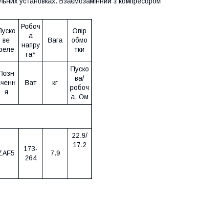
ильних установках. Взаємозамінний з компресором
Робоч
Пуско
Опір
а
ве
Вага
обмо
напру
реле
тки
га*
Пуско
Позн
ва/
аченн
Ват
кг
робоч
я
а, Ом
22.9/
17.2
173-
ZAF5
7.9
264