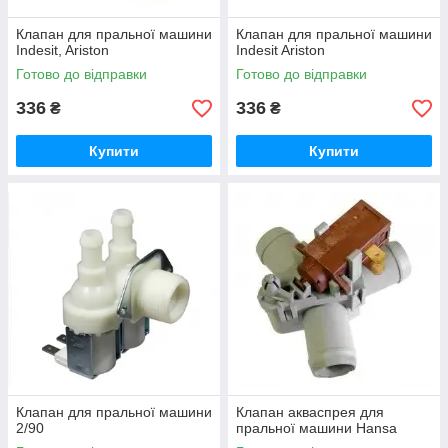
Дізнатися детальну інформацію
Клапан для пральної машини
Клапан для пральної машини
Indesit, Ariston
Indesit Ariston
Готово до відправки
Готово до відправки
Переваги замовлення в інтернет-
336
336
₴
магазині «Хіти продажу»
₴
Купити
Купити
Завдяки великому асортименту можна
знайти необхідну деталь.
Оформлення заявки самостійне на сайті
або за допомогою консультанта.
Всі вироби є в наявності, відправлення
відбувається на день оплати замовлення.
Сплатити можна будь-яким способом,
оперативна доставка по всій країні.
Клапан для пральної машини
Клапан акваспрея для
2/90
пральної машини Hansa
Робота компанії в режимі 24/7, тому