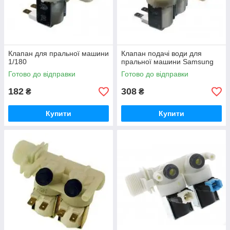
Клапан для пральної машини
Клапан подачі води для
1/180
пральної машини Samsung
Готово до відправки
Готово до відправки
182
308
₴
₴
Купити
Купити
Клапан акваспрея для пральної машини Hansa
Вироби є повноцінним повторенням заводської деталі за
всіма параметрами, тому ідеально лягають у посадкові
місця. Універсальні деталі з міцного пластику та металу, які
витримують механічні навантаження, що виникають під час
роботи.