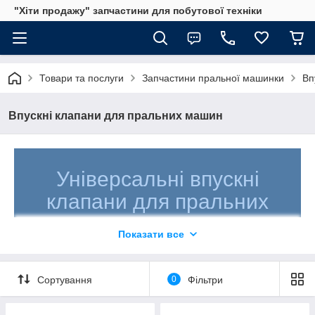
"Хіти продажу" запчастини для побутової техніки
Товари та послуги
Запчастини пральної машинки
Вп
Впускні клапани для пральних машин
Універсальні впускні
клапани для пральних
машин
Показати все
Оригінальні запчастини для відомих марок
побутової техніки!
Сортування
0
Фільтри
Клапани води належать до основних елементів
конструкції пральних машин. Якщо елемент зламаний,