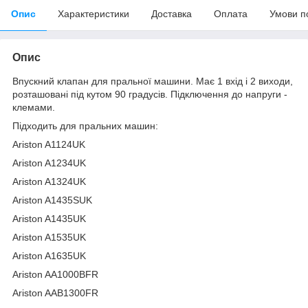
Опис
Характеристики
Доставка
Оплата
Умови п
Опис
Впускний клапан для пральної машини. Має 1 вхід і 2 виходи,
розташовані під кутом 90 градусів. Підключення до напруги -
клемами.
Підходить для пральних машин:
Ariston A1124UK
Ariston A1234UK
Ariston A1324UK
Ariston A1435SUK
Ariston A1435UK
Ariston A1535UK
Ariston A1635UK
Ariston AA1000BFR
Ariston AAB1300FR