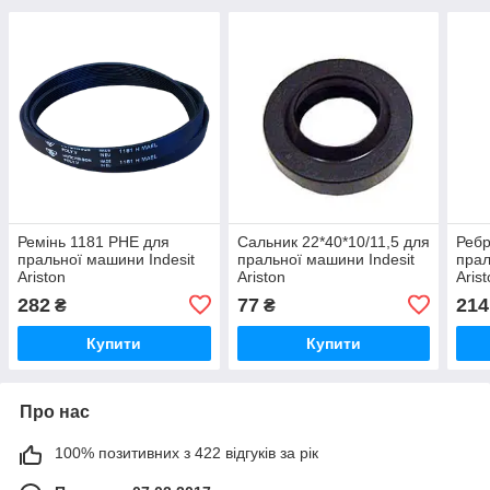
Ремінь 1181 PHE для
Сальник 22*40*10/11,5 для
Ребр
пральної машини Indesit
пральної машини Indesit
прал
Ariston
Ariston
Aris
282
77
214
₴
₴
Купити
Купити
Про нас
100% позитивних з 422 відгуків за рік