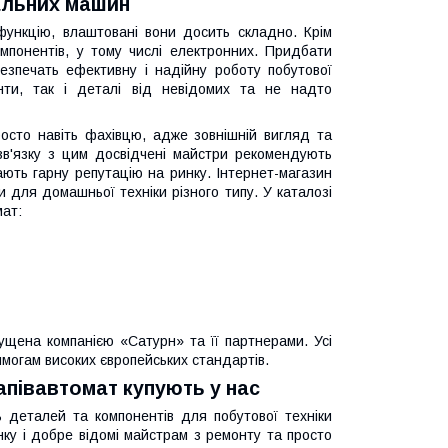
ральних машин
ункцію, влаштовані вони досить складно. Крім
омпонентів, у тому числі електронних. Придбати
безпечать ефективну і надійну роботу побутової
енти, так і деталі від невідомих та не надто
осто навіть фахівцю, адже зовнішній вигляд та
зв'язку з цим досвідчені майстри рекомендують
ають гарну репутацію на ринку. Інтернет-магазин
и для домашньої техніки різного типу. У каталозі
мат:
ущена компанією «Сатурн» та її партнерами. Усі
могам високих європейських стандартів.
апівавтомат купують у нас
 деталей та компонентів для побутової техніки
ку і добре відомі майстрам з ремонту та просто