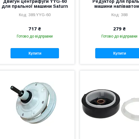
Двигун центрифуги YYG-60
Редуктор для праль
для пральної машини Saturn
машини напівавто
389.YYG-60
388
717 ₴
279 ₴
Готово до відправки
Готово до відправки
Купити
Купити