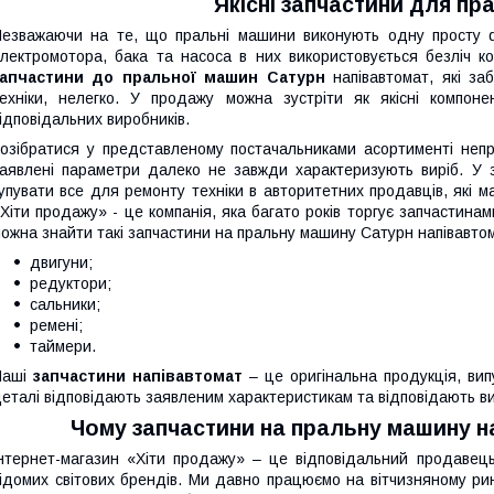
Якісні запчастини для п
езважаючи на те, що пральні машини виконують одну просту ф
лектромотора, бака та насоса в них використовується безліч к
запчастини д
о
прально
ї
машин Сатурн
напівавтомат, які за
ехніки, нелегко. У продажу можна зустріти як якісні компон
ідповідальних виробників.
озібратися у представленому постачальниками асортименті непр
аявлені параметри далеко не завжди характеризують виріб. У 
упувати все для ремонту техніки в авторитетних продавців, які м
Хіти продажу» - це компанія, яка багато років торгує запчастинам
ожна знайти такі запчастини на пральну машину Cатурн напівавто
двигуни;
редуктори;
сальники;
ремені;
таймери.
Наші
запчастини напівавтомат
– це оригінальна продукція, вип
еталі відповідають заявленим характеристикам та відповідають ви
Чому запчастини на пральну машину н
нтернет-магазин «Хіти продажу» – це відповідальний продавець
ідомих світових брендів. Ми давно працюємо на вітчизняному рин