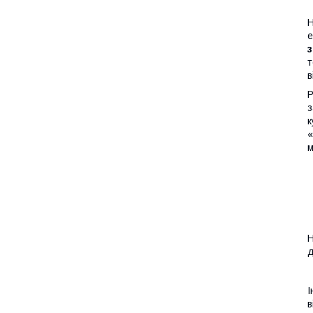
Н
е
т
в
Р
з
к
«
м
д
І
в