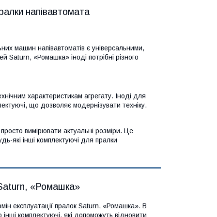
пралки напівавтомата
них машин напівавтоматів є універсальними,
й Saturn, «Ромашка» іноді потрібні різного
технічним характеристикам агрегату. Іноді для
ектуючі, що дозволяє модернізувати техніку.
 просто вимірювати актуальні розміри. Це
дь-які інші комплектуючі для пралки
Saturn, «Ромашка»
мін експлуатації пралок Saturn, «Ромашка». В
 інші комплектуючі, які допоможуть відновити