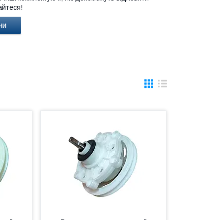
айтеся!
ни