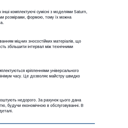
інші комплектуючі сумісні з моделями Saturn,
ми розмірами, формою, тому їх можна
а.
ванням міцних зносостійких матеріалів, що
сть збільшити інтервал між технічними
омплектуються кріпленнями універсального
мінімум часу. Це дозволяє майстру швидко
коштують недорого. За рахунок цього дана
стю, будучи економічною в обслуговуванні. В
деталі.