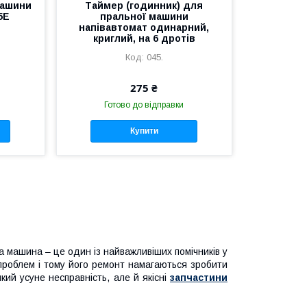
машини
Таймер (годинник) для
5E
пральної машини
напівавтомат одинарний,
криглий, на 6 дротів
045.
275 ₴
Готово до відправки
Купити
а машина – це один із найважливіших помічників у
проблем і тому його ремонт намагаються зробити
кий усуне несправність, але й якісні
запчастини