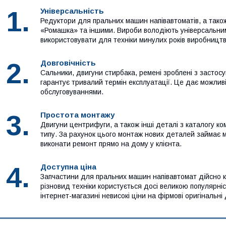
1.
Універсальність
Редуктори для пральних машин напівавтоматів, а також 
«Ромашка» та іншими. Вироби володіють універсальни
використовувати для техніки минулих років виробництв
2.
Довговічність
Сальники, двигуни стирбака, ремені зроблені з застосу
гарантує тривалий термін експлуатації. Це дає можливі
обслуговуваннями.
3.
Простота монтажу
Двигуни центрифуги, а також інші деталі з каталогу к
типу. За рахунок цього монтаж нових деталей займає 
виконати ремонт прямо на дому у клієнта.
4.
Доступна ціна
Запчастини для пральних машин напівавтомат дійсно 
різновид техніки користується досі великою популярні
інтернет-магазині невисокі ціни на фірмові оригінальні 