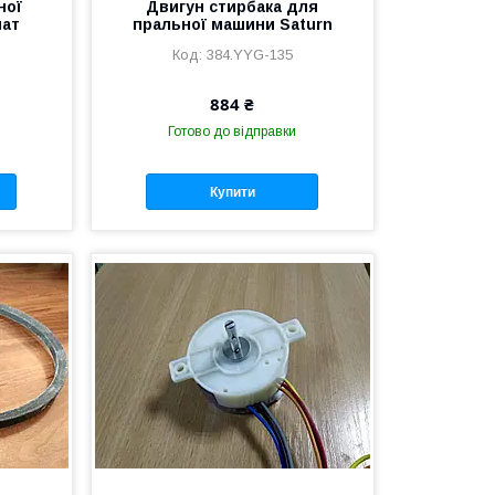
ної
Двигун стирбака для
мат
пральної машини Saturn
384.YYG-135
884 ₴
Готово до відправки
Купити