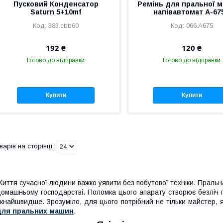
Пусковий Конденсатор
Ремінь для пральної 
Saturn 5+10mf
напівавтомат A-67
383.cbb60
066.A675
192 ₴
120 ₴
Готово до відправки
Готово до відправки
Купити
Купити
иття сучасної людини важко уявити без побутової техніки. Пральн
омашньому господарстві. Поломка цього апарату створює безліч 
кнайшвидше. Зрозуміло, для цього потрібний не тільки майстер, я
для пральних машин
.