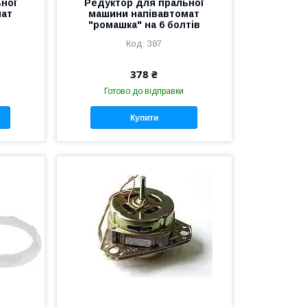
ної
Редуктор для пральної
мат
машини напівавтомат
"ромашка" на 6 болтів
387
378 ₴
Готово до відправки
Купити