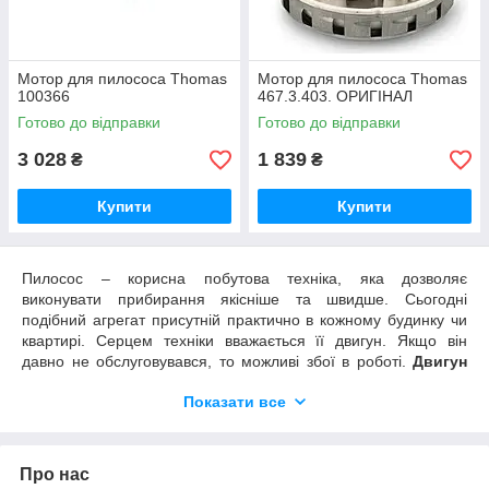
Мотор для пилососа Thomas
Мотор для пилососа Thomas
100366
467.3.403. ОРИГІНАЛ
Готово до відправки
Готово до відправки
3 028
1 839
₴
₴
Мотор пилососа Thomas 467.3.403. ОРИГІНАЛ
Оригінальна модель електродвигуна потужністю 1600 Вт.
Купити
Купити
Виготовлено виріб в Словенії. Реалізуємо подібні мотори в
ідеальному стані. Вони допоможуть вирішити проблему і
продовжити термін служби техніки.
Пилосос – корисна побутова техніка, яка дозволяє
виконувати прибирання якісніше та швидше. Сьогодні
подібний агрегат присутній практично в кожному будинку чи
Всі двигуни
квартирі. Серцем техніки вважається її двигун. Якщо він
давно не обслуговувався, то можливі збої в роботі.
Двигун
пилососа Томас
розрахований на довгу, ефективну роботу,
Показати все
однак і така якісна деталь не вічна, рано чи пізно вона
Особливості електродвигунів з
ламається. Набагато простіше та дешевше придбати
Китаю
запчастину для заміни, ніж купувати нову побутову техніку.
Мотор Thomas – причини та ознаки
Про нас