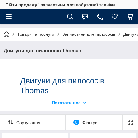
"Хіти продажу" запчастини для побутової техніки
Товари та послуги
Запчастини для пилососів
Двигун
Двигуни для пилососів Thomas
Двигуни для пилососів
Thomas
Показати все
Пропонуємо замовити двигуни для пилососів
Thomas. Реалізуємо як оригінальні моделі, так і
аналоги (Китай). Представлені на сайті
Сортування
0
Фільтри
електродвигуни володіють високими
експлуатаційними характеристиками максимально