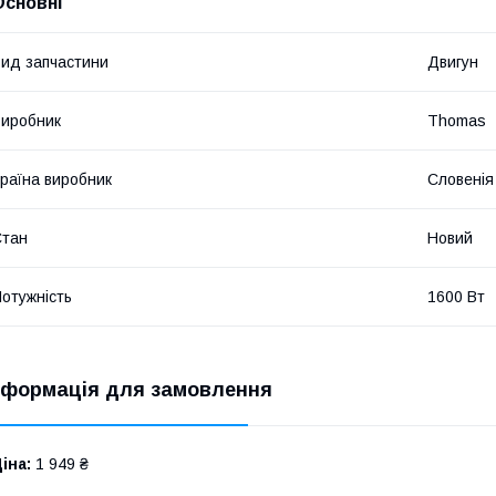
Основні
ид запчастини
Двигун
иробник
Thomas
раїна виробник
Словенія
Стан
Новий
отужність
1600 Вт
нформація для замовлення
іна:
1 949 ₴