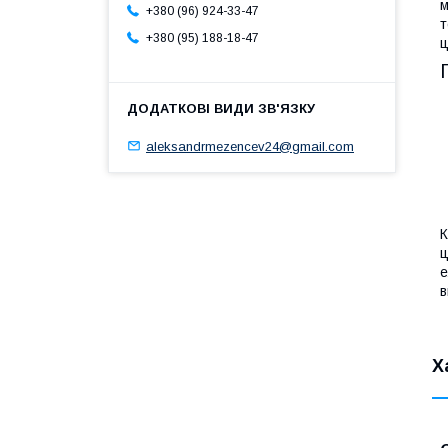
м
+380 (96) 924-33-47
т
+380 (95) 188-18-47
ц
aleksandrmezencev24@gmail.com
К
ц
е
в
Х