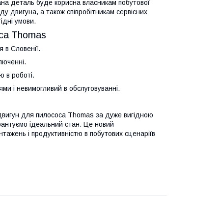
Дана деталь буде корисна власникам побутової
ду двигуна, а також співробітникам сервісних
ідні умови.
оса Thomas
 в Словенії.
люченні.
ю в роботі.
ми і невимогливий в обслуговуванні.
 двигун для пилососа Thomas за дуже вигідною
арантуємо ідеальний стан. Це новий
нтажень і продуктивністю в побутових сценаріїв