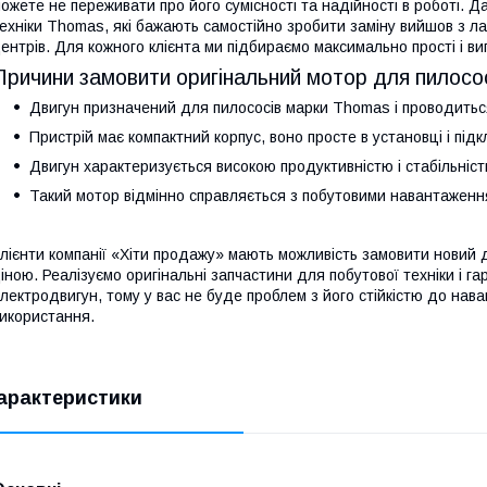
ожете не переживати про його сумісності та надійності в роботі. 
ехніки Thomas, які бажають самостійно зробити заміну вийшов з ла
ентрів. Для кожного клієнта ми підбираємо максимально прості і виг
Причини замовити оригінальний мотор для пилос
Двигун призначений для пилососів марки Thomas і проводиться
Пристрій має компактний корпус, воно просте в установці і підк
Двигун характеризується високою продуктивністю і стабільніст
Такий мотор відмінно справляється з побутовими навантаження
лієнти компанії «Хіти продажу» мають можливість замовити новий
іною. Реалізуємо оригінальні запчастини для побутової техніки і г
лектродвигун, тому у вас не буде проблем з його стійкістю до нава
икористання.
арактеристики