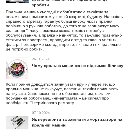
зробити
Пральна машина сьогодні є обов'язковою технікою та
незамінним помічником у кожній квартирі, будинку. Наявність
справного агрегату гарантує більш високу якість прання
порівняно з ручною роботою, до того ж це заощаджує масу
сил, енергії, часу. І оскільки кожна техніка потребує
обслуговування, а пралка не виняток, то важливо правильно
стежити за пристроєм, проводити огляд та вчасно чистити
фільтр. Поговоримо сьогодні про те, як часто і як правильно
це потрібно робити.
26.11.2024
Чому пральна машинка не віджимає білизну
Коли прання доводиться закінчувати вручну через те, що
пральна машина не викручує, власники техніки починають
панікувати. Занепокоєння не є безпідставним, оскільки
порушення роботи машини-автомата – це сигнал про
необхідність її термінового ремонту.
07.10.2024
Як перевірити та замінити амортизатори на
пральній машині