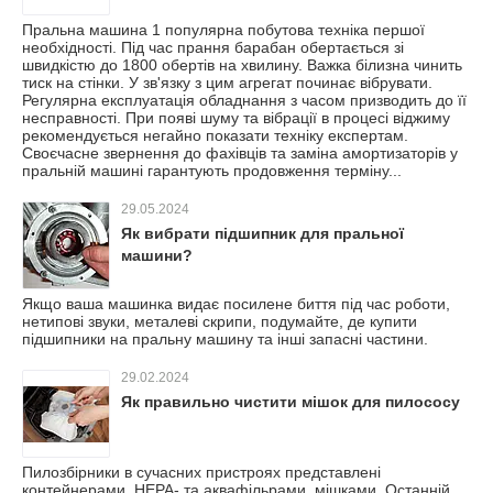
Пральна машина 1 популярна побутова техніка першої
необхідності. Під час прання барабан обертається зі
швидкістю до 1800 обертів на хвилину. Важка білизна чинить
тиск на стінки. У зв'язку з цим агрегат починає вібрувати.
Регулярна експлуатація обладнання з часом призводить до її
несправності. При появі шуму та вібрації в процесі віджиму
рекомендується негайно показати техніку експертам.
Своєчасне звернення до фахівців та заміна амортизаторів у
пральній машині гарантують продовження терміну...
29.05.2024
Як вибрати підшипник для пральної
машини?
Якщо ваша машинка видає посилене биття під час роботи,
нетипові звуки, металеві скрипи, подумайте, де купити
підшипники на пральну машину та інші запасні частини.
29.02.2024
Як правильно чистити мішок для пилососу
Пилозбірники в сучасних пристроях представлені
контейнерами, НЕРА- та аквафільрами, мішками. Останній