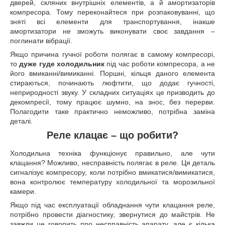
дверей, скляних внутрішніх елементів, а й амортизаторів
компресора. Тому переконайтеся при розпаковуванні, що
зняті всі елементи для транспортування, інакше
амортизатори не зможуть виконувати своє завдання –
поглинати вібрації.
Якщо причина гучної роботи полягає в самому компресорі,
то
дуже гуде холодильник
під час роботи компресора, а не
його вмиканні/вимиканні. Поршні, кільця даного елемента
стираються, починають люфтити, що додає гучності,
неприродності звуку. У складних ситуаціях це призводить до
декомпресії, тому працює шумно, на знос, без перерви.
Полагодити таке практично неможливо, потрібна заміна
деталі.
Реле клацає – що робити?
Холодильна техніка функціонує правильно, але чути
клацання? Можливо, несправність полягає в реле. Ця деталь
сигналізує компресору, коли потрібно вмикатися/вимикатися,
вона контролює температуру холодильної та морозильної
камери.
Якщо під час експлуатації обладнання чути клацання реле,
потрібно провести діагностику, звернутися до майстрів. Не
завжди це говорить про несправність апарату, але є кілька