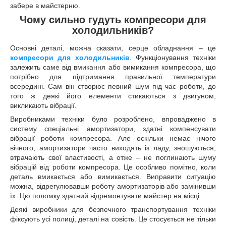
забере в майстерню.
Чому сильно гудуть
компресори для
холодильників
?
Основні деталі, можна сказати, серце обладнання
–
це
компресори для холодильників
. Функціонування техніки
залежить саме від вмикання або вимикання компресора, що
потрібно для підтримання правильної температури
всередині. Сам він створює певний шум під час роботи, до
того ж деякі його елементи стикаються з двигуном,
викликають вібрації.
Виробниками техніки було розроблено, впроваджено в
систему спеціальні амортизатори, здатні компенсувати
вібрації роботи компресора. Але оскільки немає нічого
вічного, амортизатори часто виходять із ладу, зношуються,
втрачають свої властивості, а отже – не поглинають шуму
вібрацій від роботи компресора. Це особливо помітно, коли
деталь вмикається або вимикається. Виправити ситуацію
можна, відрегулювавши роботу амортизаторів або замінивши
їх. Цю поломку здатний відремонтувати майстер на місці.
Деякі виробники для безпечного транспортування техніки
фіксують усі полиці, деталі на совість. Це стосується не тільки