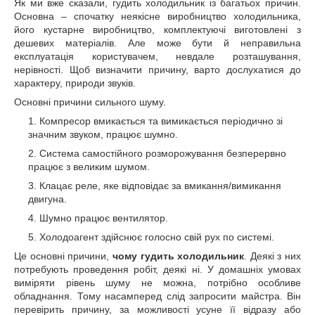
Як ми вже сказали, гудить холодильник із багатьох причин.
Основна – спочатку неякісне виробництво холодильника,
його кустарне виробництво, комплектуючі виготовлені з
дешевих матеріалів. Але може бути й неправильна
експлуатація користувачем, невдале розташування,
нерівності. Щоб визначити причину, варто дослухатися до
характеру, природи звуків.
Основні причини сильного шуму.
Компресор вмикається та вимикається періодично зі
значним звуком, працює шумно.
Система самостійного розморожування безперервно
працює з великим шумом.
Клацає реле, яке відповідає за вмикання/вимикання
двигуна.
Шумно працює вентилятор.
Холодоагент здійснює голосно свій рух по системі.
Це основні причини,
чому гудить холодильник
. Деякі з них
потребують проведення робіт, деякі ні. У домашніх умовах
виміряти рівень шуму не можна, потрібно особливе
обладнання. Тому насамперед слід запросити майстра. Він
перевірить причину, за можливості усуне її відразу або