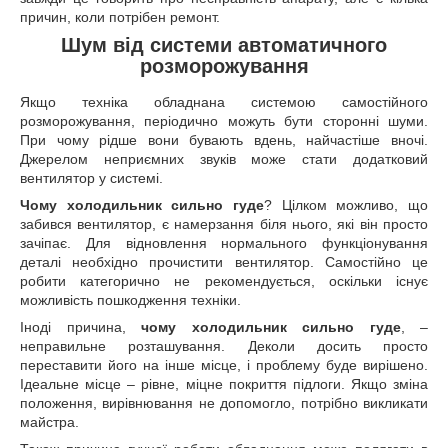
причин, коли потрібен ремонт.
Шум від системи автоматичного
розморожування
Якщо техніка обладнана системою самостійного
розморожування, періодично можуть бути сторонні шуми.
При чому рідше вони бувають вдень, найчастіше вночі.
Джерелом неприємних звуків може стати додатковий
вентилятор у системі.
Чому холодильник сильно гуде
? Цілком можливо, що
забився вентилятор, є намерзання біля нього, які він просто
зачіпає. Для відновлення нормального функціонування
деталі необхідно прочистити вентилятор. Самостійно це
робити категорично не рекомендується, оскільки існує
можливість пошкодження техніки.
Іноді причина,
чому холодильник сильно гуде
, –
неправильне розташування. Деколи досить просто
переставити його на інше місце, і проблему буде вирішено.
Ідеальне місце – рівне, міцне покриття підлоги. Якщо зміна
положення, вирівнювання не допомогло, потрібно викликати
майстра.