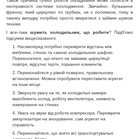
Також причина гучної роботи обладнання може полягати в
несправності системи охолодження. Звичайно, булькання
фреону, який циркулює по трубках, не є поломкою, тому в
такому випадку потрібно просто змиритися з зайвим шумом
техніки.
І все-таки
шумить холодильник, що робити
? Підіб'ємо
підсумки вищесказаного.
Насамперед потрібно перевірити відстань між
меблями, стіною та самою холодильною шафою.
Переконатися, що нічого не заважає циркуляції
повітря, відсутнє тертя, торкання елементів.
Переконайтеся у рівній поверхні, правильному
встановленні. Можна спробувати переставити агрегат
на інше місце.
Звернути увагу на те, як холодильні камери
виробляють холод, роботу вентилятора, наявність
намерзання на стінках.
Увага на звуки від роботи компресора. Перевірити
амортизатори на зношування, сам агрегат на
справність.
Переконайтеся, що знято всі транспортувальні
елементи, болти.