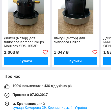
Двигун (мотор) для
Двигун (мотор) для
Двиг
пилососа Karcher Philips
пилососа Philips
мийн
Moulinex SDS-1653P
ОРИ
1 003
1 047
1 8
₴
₴
Купити
Купити
Про нас
100% позитивних з 430 відгуків за рік
Працює з 07.02.2017
м. Кропивницький
вулиця Комарова 29, Кропивницький, Україна