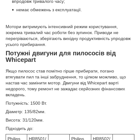
впродовж тривалого часу;
немає обмежень з експлуатації.
Мотори витримують інтенсивний режим користування,
зокрема тривалий час роботи без зупинок. Приводи не
перегріваються, зберігають вихідну продуктивність упродовж
усього прибирання.
Потужні двигуни для пилососів від
Whicepart
Якщо пилосос став помітно гірше прибирати, погано
втягувати пил та інші забруднення, то цілком можливо, що
настав час замінити мотор. Двигуни від Whicepart варті
недорого, тому ремонт не зажадає серйозних фінансових
вкладень.
Потужність: 1500 Вт.
Діаметр: 135/82мм.
Висота: 31/120мм.
Підходить до:
Philips
HR8501/
Philips
HR8502/