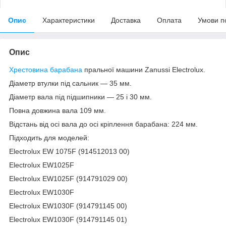
Опис
Характеристики
Доставка
Оплата
Умови п
Опис
Хрестовина барабана
пральної машини Zanussi Electrolux.
Діаметр втулки під сальник — 35 мм.
Діаметр вала під підшипники — 25 і 30 мм.
Повна довжина вала 109 мм.
Відстань від осі вала до осі кріплення барабана: 224 мм.
Підходить для моделей:
Electrolux EW 1075F (914512013 00)
Electrolux EW1025F
Electrolux EW1025F (914791029 00)
Electrolux EW1030F
Electrolux EW1030F (914791145 00)
Electrolux EW1030F (914791145 01)