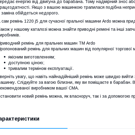
ередає енергію від двигуна до барабана. Тому надмірний знос аб
рацездатності. Якщо з вашою машинкою трапилася подібна неприєм
ї заміна обійдеться недорого.
 сам ремінь 1220 j5 для сучасної пральної машини Ardo можна прид
акож у нашому каталозі можна знайти приводні ремені та інші зап
иробників.
риводний ремінь для пральних машин ТМ Ardo
ропонований ремінь для пральних машин від популярної торгової м
якісним виготовленням;
доступною ціною;
тривалим терміном експлуатації.
верніть увагу, що навіть найнадійніший ремінь може швидко вийти
ашинку. Слідкуйте за вагою білизни, яку ви поміщаєте в барабан.
екомендованої виробником вашої СМА.
становити новий ремінь можна, як власноруч, так і за допомогою п
арактеристики