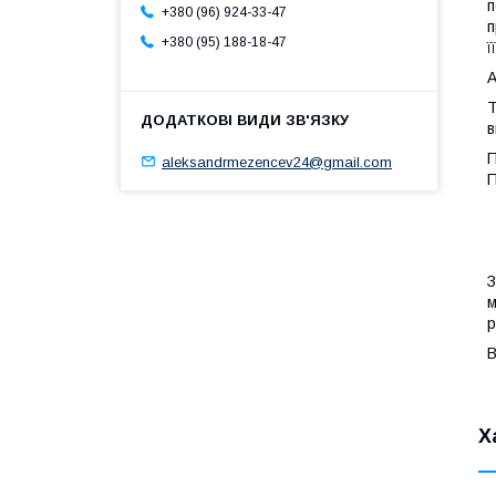
п
+380 (96) 924-33-47
п
+380 (95) 188-18-47
ї
А
Т
в
П
aleksandrmezencev24@gmail.com
П
З
м
р
В
Х