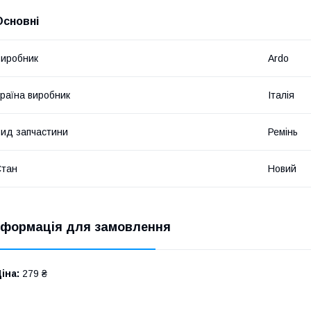
Основні
иробник
Ardo
раїна виробник
Італія
ид запчастини
Ремінь
Стан
Новий
нформація для замовлення
іна:
279 ₴