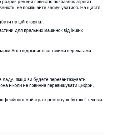
о розрив ременя повністю позбавляє агрегат
ність, не поспішайте засмучуватися. На щастя,
бати на цій сторінці.
частини для пральних машинок від інших
арки Ardo відрізняється такими перевагами:
 з ладу, якщо ви будете перевантажувати
 Вона ніколи не повинна перевищувати цифри,
рофесійного майстра з ремонту побутової техніки.