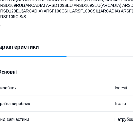
ARSD109RUL(ARCADIA) ARSD109SEU ARSD109SEU(ARCADIA) ARSD
RSD129EU(ARCADIA) ARSF100CSI.L ARSF100CSIL(ARCADIA) ARSF
ARSF105CIS/S
.
арактеристики
Основні
иробник
Indesit
раїна виробник
Італія
ид запчастини
Патрубок