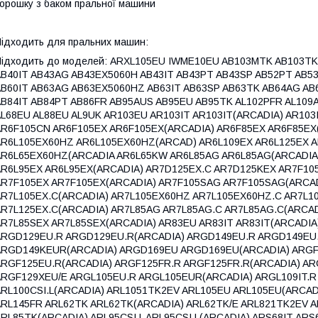
орошку з баком пральної машини
ідходить для пральних машин:
ідходить до моделей: ARXL105EU IWME10EU AB103MTK AB103TK
B40IT AB43AG AB43EX5060H AB43IT AB43PT AB43SP AB52PT AB5
B60IT AB63AG AB63EX5060HZ AB63IT AB63SP AB63TK AB64AG AB
B84IT AB84PT AB86FR AB95AUS AB95EU AB95TK AL102PFR AL109
L68EU AL88EU AL9UK AR103EU AR103IT AR103IT(ARCADIA) AR103
AR6F105CN AR6F105EX AR6F105EX(ARCADIA) AR6F85EX AR6F85EX
AR6L105EX60HZ AR6L105EX60HZ(ARCAD) AR6L109EX AR6L125EX A
AR6L65EX60HZ(ARCADIA AR6L65KW AR6L85AG AR6L85AG(ARCADIA)
AR6L95EX AR6L95EX(ARCADIA) AR7D125EX.C AR7D125KEX AR7F10
AR7F105EX AR7F105EX(ARCADIA) AR7F105SAG AR7F105SAG(ARCAD
AR7L105EX.C(ARCADIA) AR7L105EX60HZ AR7L105EX60HZ.C AR7L1
R7L125EX.C(ARCADIA) AR7L85AG AR7L85AG.C AR7L85AG.C(ARCAD
R7L85SEX AR7L85SEX(ARCADIA) AR83EU AR83IT AR83IT(ARCADIA
ARGD129EU.R ARGD129EU.R(ARCADIA) ARGD149EU.R ARGD149EU
ARGD149KEUR(ARCADIA) ARGD169EU ARGD169EU(ARCADIA) ARGF
ARGF125EU.R(ARCADIA) ARGF125FR.R ARGF125FR.R(ARCADIA) AR
RGF129XEU/E ARGL105EU.R ARGL105EUR(ARCADIA) ARGL109IT.R 
RL100CSI.L(ARCADIA) ARL1051TK2EV ARL105EU ARL105EU(ARCAD
ARL145FR ARL62TK ARL62TK(ARCADIA) ARL62TK/E ARL821TK2EV 
RL85TK(ARCADIA) ARL95CSI.L ARL95CSI.L(ARCADIA) ARS68IT AR