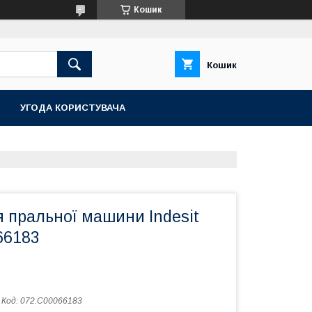
Кошик
Кошик
УГОДА КОРИСТУВАЧА
 пральної машини Indesit
66183
Код:
072.C00066183