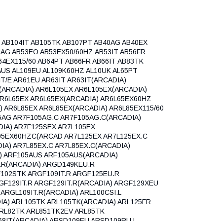
 AB104IT AB105TK AB107PT AB40AG AB40EX
3AG AB53EO AB53EX50/60HZ AB53IT AB56FR
64EX115/60 AB64PT AB66FR AB66IT AB83TK
AUS AL109EU AL109K60HZ AL10UK AL65PT
IT/E AR61EU AR63IT AR63IT(ARCADIA)
(ARCADIA) AR6L105EX AR6L105EX(ARCADIA)
R6L65EX AR6L65EX(ARCADIA) AR6L65EX60HZ
 AR6L85EX AR6L85EX(ARCADIA) AR6L85EX115/60
5AG AR7F105AG.C AR7F105AG.C(ARCADIA)
IA) AR7F125SEX AR7L105EX
05EX60HZC(ARCAD AR7L125EX AR7L125EX.C
IA) AR7L85EX.C AR7L85EX.C(ARCADIA)
) ARF105AUS ARF105AUS(ARCADIA)
.R(ARCADIA) ARGD149KEU.R
102STK ARGF109IT.R ARGF125EU.R
GF129IT.R ARGF129IT.R(ARCADIA) ARGF129XEU
ARGL109IT.R(ARCADIA) ARL100CSI.L
IA) ARL105TK ARL105TK(ARCADIA) ARL125FR
ARL82TK ARL851TK2EV ARL85TK
S68IT(ARCADIA) ARSD109EU ARSD109RU.L