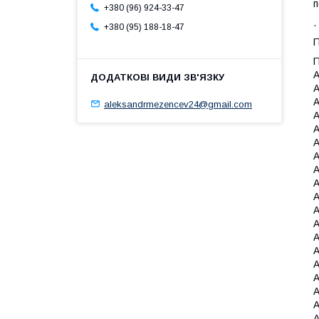
п
+380 (96) 924-33-47
.
+380 (95) 188-18-47
П
П
A
A
A
aleksandrmezencev24@gmail.com
A
A
A
A
A
A