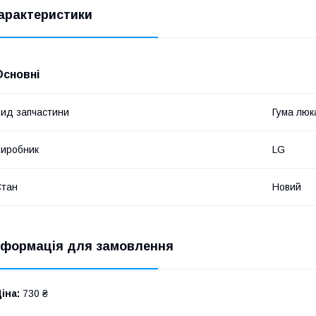
арактеристики
Основні
ид запчастини
Гума люк
иробник
LG
Стан
Новий
нформація для замовлення
іна:
730 ₴