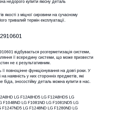
жна недорого купити якісну деталь
в якості з міцної сировини на сучасному
ого тривалий термін експлуатації.
2910601
910601
відбувається розгерметизація системи,
пляння її всередину системи, що може призвести
астин не є результативним.
 її повноцінне функціонування на довгі роки. У
на наявність у них сторонніх предметів, які
 біда, зносостійку деталь можна купити в нас.
12A8HD LG F12A8HD5 LG F12A8HDS LG
G F1048ND LG F1081ND LG F1081ND5 LG
G F1247ND5 LG F1248ND LG F1280ND LG