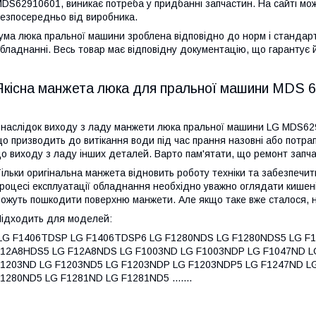
MDS62910601
, виникає потреба у придбанні запчастин. На сайті мо
езпосередньо від виробника.
ума люка пральної машини зроблена відповідно до норм і стандарті
бладнанні. Весь товар має відповідну документацію, що гарантує й
Якісна манжета люка для пральної машини MDS
6
наслідок виходу з ладу манжети люка пральної машини LG
MDS62
о призводить до витікання води під час прання назовні або потра
о виходу з ладу інших деталей. Варто пам'ятати, що ремонт запч
ільки оригінальна манжета відновить роботу техніки та забезпечить
роцесі експлуатації обладнання необхідно уважно оглядати кишені 
ожуть пошкодити поверхню манжети. Але якщо таке вже сталося, не
ідходить для моделей:
LG F1406TDSP LG F1406TDSP6 LG F1280NDS LG F1280NDS5 LG F
12A8HDS5 LG F12A8NDS LG F1003ND LG F1003NDP LG F1047ND L
1203ND LG F1203ND5 LG F1203NDP LG F1203NDP5 LG F1247ND L
1280ND5 LG F1281ND LG F1281ND5 .......