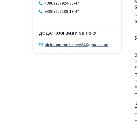
+380 (96) 924-33-47
б
+380 (95) 188-18-47
Г
о
aleksandrmezencev24@gmail.com
В
щ
д
Т
п
м
П
F
F
F