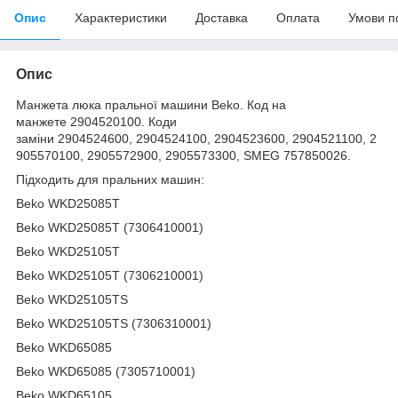
Опис
Характеристики
Доставка
Оплата
Умови п
Опис
Манжета люка пральної машини Beko. Код на
манжете 2904520100. Коди
заміни 2904524600, 2904524100, 2904523600, 2904521100, 2
905570100, 2905572900, 2905573300, SMEG 757850026.
Підходить для пральних машин:
Beko WKD25085T
Beko WKD25085T (7306410001)
Beko WKD25105T
Beko WKD25105T (7306210001)
Beko WKD25105TS
Beko WKD25105TS (7306310001)
Beko WKD65085
Beko WKD65085 (7305710001)
Beko WKD65105