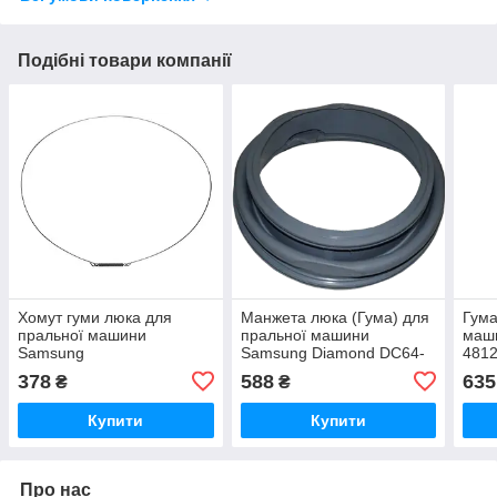
Подібні товари компанії
Хомут гуми люка для
Манжета люка (Гума) для
Гума
пральної машини
пральної машини
маши
Samsung
Samsung Diamond DC64-
481
01664A.
378
588
635
₴
₴
Купити
Купити
Про нас