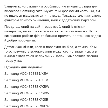
Завдяки конструктивним особливостям вихідні фільтри для
пилососа Samsung затримують ті мікроскопічні частинки, які
не вдалося відфільтрувати на вході. Також деталь називають
фільтром тонкого очищення, який є додатковим бар'єром.
Представлений на сайті товар зроблений із якісних
матеріалів, які вирізняються високою зносостійкістю. Після
виконання роботи фільтр бажано промити проточною водою
й добре просушити.
Деталь час міняти, коли її поверхня не біла, а темна. Крім
того, потужність всмоктування може істотно знизитися, а в
кімнаті з'являється неприємний запах. Замовляйте якісний
товар у нас!
Підходить для моделей:
Samsung VCC4325S31/KEV
Samsung VCC4325S31/XEV
Samsung VCC4325S3K/KBW
Samsung VCC4325S3K/SBW
Samsung VCC4325S3K/XSB
Samsung VCC4325S3R/KBW