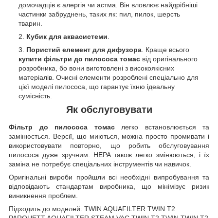
домочадців є алергія чи астма. Він вловлює найдрібніші
частинки забруднень, таких як: пил, пилок, шерсть
тварин.
Кубик для аквасистеми
.
Пористий елемент для дифузора
. Краще всього
купити
фільтри до пилососа томас
від оригінального
розробника, бо вони виготовлені з високоякісних
матеріалів. Очисні елементи розроблені спеціально для
цієї моделі пилососа, що гарантує їхню ідеальну
сумісність.
Як обслуговувати
Фільтр до пилососа томас
легко встановлюється та
замінюється. Версії, що миються, можна просто промивати і
використовувати повторно, що робить обслуговування
пилососа дуже зручним. HEPA також легко змінюються, і їх
заміна не потребує спеціальних інструментів чи навичок.
Оригінальні вироби пройшли всі необхідні випробування та
відповідають стандартам виробника, що мінімізує ризик
виникнення проблем.
Підходить до моделей: TWIN AQUAFILTER TWIN T2
PARQUETT AQUAFILTER STEAM VAC TWIN T2 TWIN TWIN T2