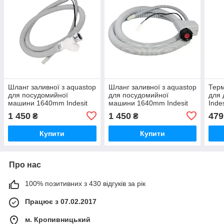
Шланг заливної з aquastop
Шланг заливної з aquastop
Терм
для посудомийної
для посудомийної
для 
машини 1640mm Indesit
машини 1640mm Indesit
Inde
1 450
1 450
479
₴
₴
Купити
Купити
Про нас
100% позитивних з 430 відгуків за рік
Працює з 07.02.2017
м. Кропивницький