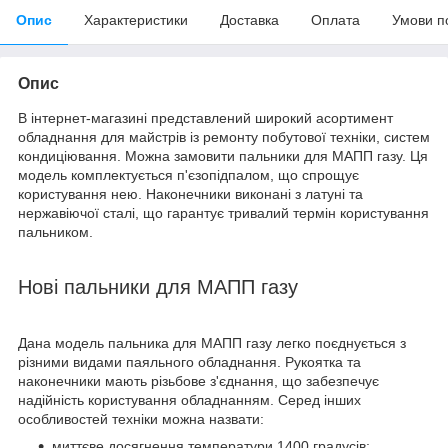
Опис
Характеристики
Доставка
Оплата
Умови п
Опис
В інтернет-магазині представлений широкий асортимент
обладнання для майстрів із ремонту побутової техніки, систем
кондиціювання. Можна замовити пальники для МАПП газу. Ця
модель комплектується п'єзопідпалом, що спрощує
користування нею. Наконечники виконані з латуні та
нержавіючої сталі, що гарантує тривалий термін користування
пальником.
Нові пальники для МАПП газу
Дана модель пальника для МАПП газу легко поєднується з
різними видами паяльного обладнання. Рукоятка та
наконечники мають різьбове з'єднання, що забезпечує
надійність користування обладнанням. Серед інших
особливостей техніки можна назвати:
миттєве досягнення температури 1400 градусів;