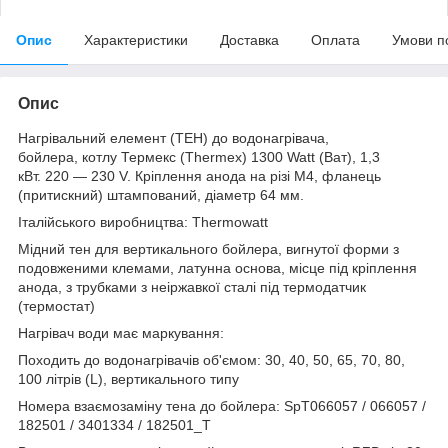
Опис
Характеристики
Доставка
Оплата
Умови п
Опис
Нагрівальний елемент (ТЕН) до водонагрівача,
бойлера, котлу Термекс (Thermex) 1300 Watt (Ват), 1,3
кВт. 220 — 230 V. Кріплення анода на різі М4, фланець
(притискний) штампований, діаметр 64 мм.
Італійського виробництва: Thermowatt
Мідний тен для вертикального бойлера, вигнутої форми з
подовженими клемами, латунна основа, місце під кріплення
анода, з трубками з неіржавкої сталі під термодатчик
(термостат)
Нагрівач води має маркування:
Походить до водонагрівачів об'ємом: 30, 40, 50, 65, 70, 80,
100 літрів (L), вертикального типу
Номера взаємозаміну тена до бойлера: SpT066057 / 066057 /
182501 / 3401334 / 182501_T