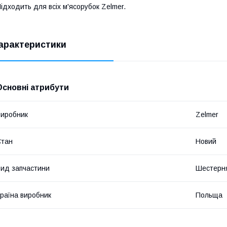
ідходить для всіх м'ясорубок Zelmer.
арактеристики
Основні атрибути
иробник
Zelmer
Стан
Новий
ид запчастини
Шестерн
раїна виробник
Польща