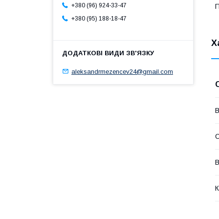
+380 (96) 924-33-47
П
+380 (95) 188-18-47
Х
aleksandrmezencev24@gmail.com
В
В
К