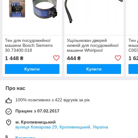
Тен для посудомийної
Ущільнювач дверей
Тен 
машини Bosch Siemens
нижній для посудомийної
маши
30.73400.018
машини Whirlpool
C00
1 448
444
1 6
₴
₴
Купити
Купити
Про нас
100% позитивних з 422 відгуків за рік
Працює з 07.02.2017
м. Кропивницький
вулиця Комарова 29, Кропивницький, Україна
Контакти