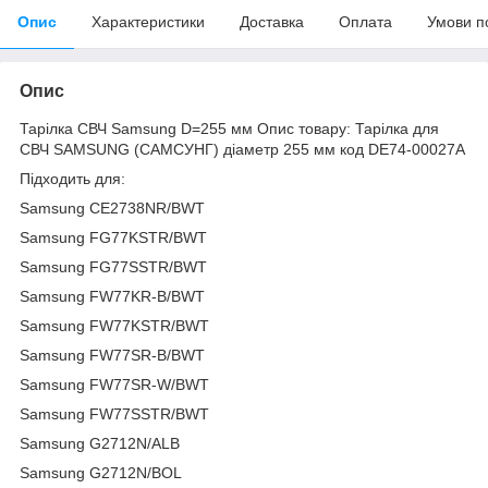
Опис
Характеристики
Доставка
Оплата
Умови п
Опис
Тарілка СВЧ Samsung D=255 мм Опис товару: Тарілка для
СВЧ SAMSUNG (САМСУНГ) діаметр 255 мм код DE74-00027A
Підходить для:
Samsung CE2738NR/BWT
Samsung FG77KSTR/BWT
Samsung FG77SSTR/BWT
Samsung FW77KR-B/BWT
Samsung FW77KSTR/BWT
Samsung FW77SR-B/BWT
Samsung FW77SR-W/BWT
Samsung FW77SSTR/BWT
Samsung G2712N/ALB
Samsung G2712N/BOL