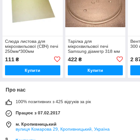
Слюда листова для
Тарілка для
Вент
мікрохвильової (СВЧ) печі
мікрохвильової печі
300
250мм*300мм
Samsung діаметр 318 мм
111
422
2 8
₴
₴
Купити
Купити
Про нас
100% позитивних з 425 відгуків за рік
Працює з 07.02.2017
м. Кропивницький
вулиця Комарова 29, Кропивницький, Україна