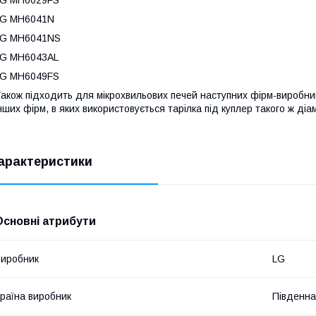
LG MH6041N
LG MH6041NS
LG MH6043AL
LG MH6049FS
акож підходить для мікрохвильових печей наступних фірм-виробників
нших фірм, в яких використовується тарілка під куплер такого ж діа
арактеристики
Основні атрибути
иробник
LG
раїна виробник
Південна