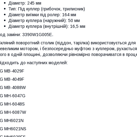
Діаметр: 245 мм
Тип: Під куплер (грибочок, трилисник)
Діаметр виїмки під ролер: 164 мм
Діаметр куплера (наружний): 50 мм
Діаметр куплера (внутрішній): 16,5 мм
од заміни: 3390W1G005E.
кляний поворотний столик (піддон, тарілка) використовується для р
евеликим мотором, і безпосередньо муфтою з куплером, рухається 
ого в одній площині, дозволяючи рівномірно поворачиватся в проце
ідходить до наступних моделей:
G MB-4029F
G MB-4049F
LG MB-4088W
LG MH-6047G
LG MH-6048S
LG MH-6087W
LG MH6021N
LG MH6021NS
LG MH6029FS