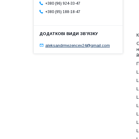
+380 (96) 924-33-47
+380 (95) 188-18-47
К
С
aleksandrmezencev24@gmail.com
н
й
П
L
L