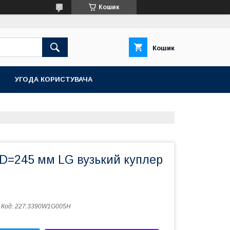
Кошик
Кошик
УГОДА КОРИСТУВАЧА
 D=245 мм LG вузький куплер
Код:
227.3390W1G005H