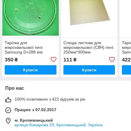
Тарілка для
Слюда листова для
Тарі
мікрохвильової печі
мікрохвильової (СВЧ) печі
мікр
Samsung D=288 мм
250мм*300мм
Sams
350
111
422
₴
₴
Купити
Купити
Про нас
100% позитивних з 422 відгуків за рік
Працює з 07.02.2017
м. Кропивницький
вулиця Комарова 29, Кропивницький, Україна