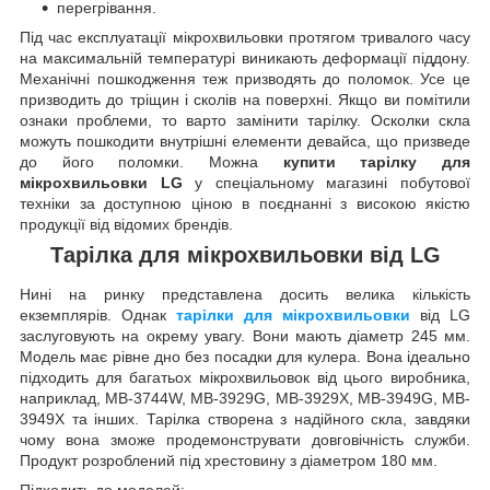
перегрівання.
Під час експлуатації мікрохвильовки протягом тривалого часу
на максимальній температурі виникають деформації піддону.
Механічні пошкодження теж призводять до поломок. Усе це
призводить до тріщин і сколів на поверхні. Якщо ви помітили
ознаки проблеми, то варто замінити тарілку. Осколки скла
можуть пошкодити внутрішні елементи девайса, що призведе
до його поломки. Можна
купити тарілку для
мікрохвильовки LG
у спеціальному магазині побутової
техніки за доступною ціною в поєднанні з високою якістю
продукції від відомих брендів.
Тарілка для мікрохвильовки від LG
Нині на ринку представлена досить велика кількість
екземплярів. Однак
тарілки для мікрохвильовки
від LG
заслуговують на окрему увагу. Вони мають діаметр 245 мм.
Модель має рівне дно без посадки для кулера. Вона ідеально
підходить для багатьох мікрохвильовок від цього виробника,
наприклад, MB-3744W, MB-3929G, MB-3929X, MB-3949G, MB-
3949X та інших. Тарілка створена з надійного скла, завдяки
чому вона зможе продемонструвати довговічність служби.
Продукт розроблений під хрестовину з діаметром 180 мм.