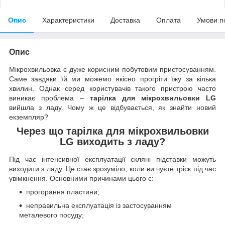
Опис
Характеристики
Доставка
Оплата
Умови п
Опис
Мікрохвильовка є дуже корисним побутовим пристосуванням.
Саме завдяки їй ми можемо якісно прогріти їжу за кілька
хвилин. Однак серед користувачів такого пристрою часто
виникає проблема –
тарілка для мікрохвильовки LG
вийшла з ладу. Чому ж це відбувається, як знайти новий
екземпляр?
Через що тарілка для мікрохвильовки
LG виходить з ладу?
Під час інтенсивної експлуатації скляні підставки можуть
виходити з ладу. Це стає зрозуміло, коли ви чуєте тріск під час
увімкнення. Основними причинами цього є:
прогорання пластини;
неправильна експлуатація із застосуванням
металевого посуду;