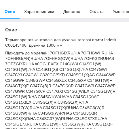
Опис
Характеристики
Доставка
Оплата
Умови п
Опис
Термопара газ-контролю для духовки газової плити Indesit
C00143490. Довжина 1300 мм.
Підходить до моделей: 7OFHGIXRU/HA 7OFHGWHRUHA
7OFHRG(AN)RU/HA 7OFHRG(OW)RU/HA 7OFKGXRUHAS
7OFZGIXRUHA A6GG1FXEX C14G(W)I C14SG1(W)I
C14SG1(W)I/HA C14SG1(X)I C14SG1(X)I/HA C247GWI
C247GXI C24GWI C320GC/SKD C340SG1(X)AG C344GWP
C345GWF C345GWP C345GXEX C345GXP C346GT(W)F
C346GT(X)F C347G(B)R C347G(X)R C347GW/I C347GW/P
C347GWR C347GX/P C347GXI C34SG(W)EX C34SG1(W)R
C34SG1(W)R/HA C34SG1(W)UA/HA C34SG1(X)AG
C34SG1(X)EX C34SG1(X)R C34SG1(X)R/HA
C34SG17(W)RU/HA C34SG17(X)RU/HA C34SG3(W)R
C34SG3(W)R/HA C34SG3(W)R/HAS C34SG3(X)R
C34SG3(X)R/HA C34SG37(W)RU/HA C34SG37XRU/HA
C34SIG17XRUHA C35G1(W)F C35G1(W)F/HA C35G1(X)F