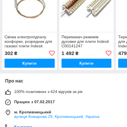
Свічка електропідпалу
Перемикач режимів
Терм
конфорки, розрядник для
духовки для плити Indesit
для 
газової плити Indesit
C00141247
Inde
C00052951
302
1 492
479
₴
₴
Купити
Купити
Про нас
100% позитивних з 424 відгуків за рік
Працює з 07.02.2017
м. Кропивницький
вулиця Комарова 29, Кропивницький, Україна
Контакти