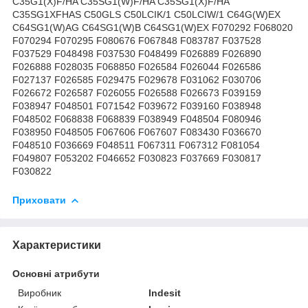
C35G1(X)F/HA C35SG1(W)F/HA C35SG1(X)F/HA
C35SG1XFHAS C50GLS C50LCIK/1 C50LCIW/1 C64G(W)EX
C64SG1(W)AG C64SG1(W)B C64SG1(W)EX F070292 F068020
F070294 F070295 F080676 F067848 F083787 F037528
F037529 F048498 F037530 F048499 F026889 F026890
F026888 F028035 F068850 F026584 F026044 F026586
F027137 F026585 F029475 F029678 F031062 F030706
F026672 F026587 F026055 F026588 F026673 F039159
F038947 F048501 F071542 F039672 F039160 F038948
F048502 F068838 F068839 F038949 F048504 F080946
F038950 F048505 F067606 F067607 F083430 F036670
F048510 F036669 F048511 F067311 F067312 F081054
F049807 F053202 F046652 F030823 F037669 F030817
F030822
Приховати
Характеристики
Основні атрибути
Виробник
Indesit