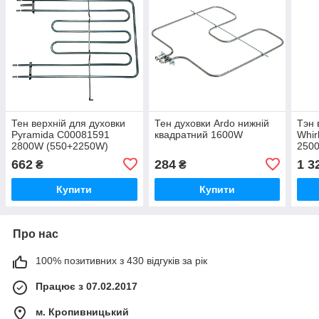
Тен верхній для духовки
Тен духовки Ardo нижній
Тэн 
Pyramida C00081591
квадратний 1600W
Whir
2800W (550+2250W)
250
662
284
1 3
₴
₴
Купити
Купити
Про нас
100% позитивних з 430 відгуків за рік
Працює з 07.02.2017
м. Кропивницький