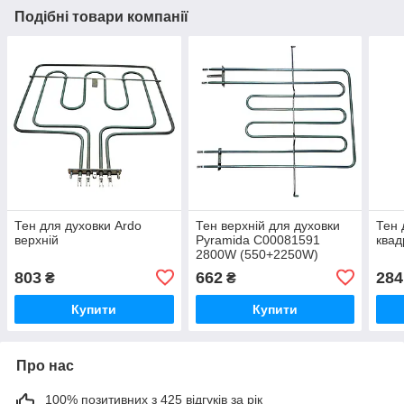
Подібні товари компанії
Тен для духовки Ardo
Тен верхній для духовки
Тен 
верхній
Pyramida C00081591
ква
2800W (550+2250W)
803
662
284
₴
₴
Купити
Купити
Про нас
100% позитивних з 425 відгуків за рік