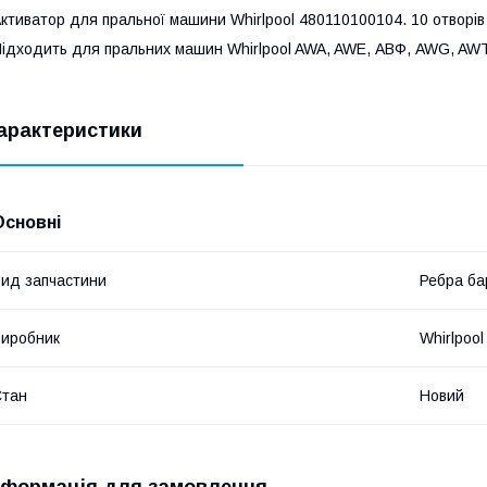
ктиватор для пральної машини Whirlpool 480110100104. 10 отворів
ідходить для пральних машин Whirlpool AWA, AWE, АВФ, AWG, AWT.
арактеристики
Основні
ид запчастини
Ребра ба
иробник
Whirlpool
Стан
Новий
нформація для замовлення