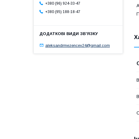
+380 (96) 924-33-47
А
+380 (95) 188-18-47
П
Х
aleksandrmezencev24@gmail.com
В
В
І